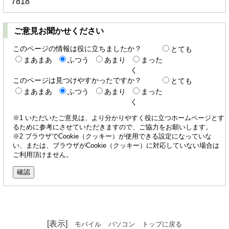
7818
ご意見お聞かせください
このページの情報は役に立ちましたか？
とても
まあまあ
ふつう
あまり
まった
く
このページは見つけやすかったですか？
とても
まあまあ
ふつう
あまり
まった
く
※1 いただいたご意見は、より分かりやすく役に立つホームページとす
るために参考にさせていただきますので、ご協力をお願いします。
※2 ブラウザでCookie（クッキー）が使用できる設定になっていな
い、または、ブラウザがCookie（クッキー）に対応していない場合は
ご利用頂けません。
[表示]
モバイル
パソコン
トップに戻る