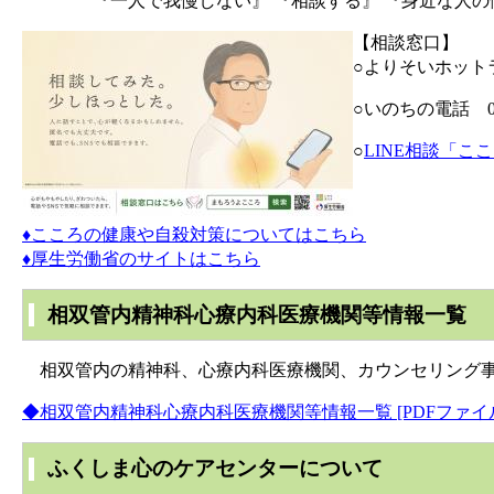
『一人で我慢しない』 『相談する』 『身近な人の悩
【相談窓口】
○よりそいホットライ
○いのちの電話 012
○
LINE相談「ここ
♦こころの健康や自殺対策についてはこちら
♦厚生労働省のサイトはこちら
相双管内精神科心療内科医療機関等情報一覧
相双管内の精神科、心療内科医療機関、カウンセリング事
◆相双管内精神科心療内科医療機関等情報一覧 [PDFファイル／
ふくしま心のケアセンターについて