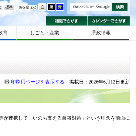
の大きさ
色を変える
組織でさがす
カ
教育
しごと・産業
県政情報
印刷用ページを表示する
掲載日：2026年6月12日更新
等が連携して「いのち支える自殺対策」という理念を前面に