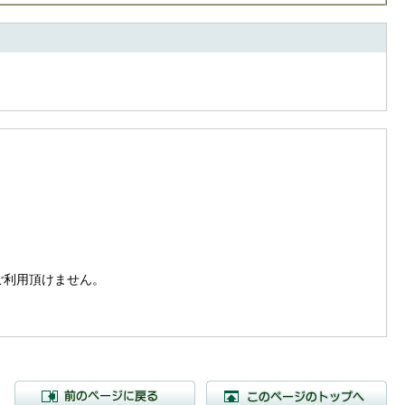
。
はご利用頂けません。
前のページに戻る
こ