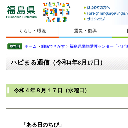
福島県
くらし・環境
震災・復興
ホーム
>
組織でさがす
>
福島県動物愛護センター「ハピ
ハピまる通信（令和4年8月17日）
令和４年８月１７日（水曜日）
「ある日のちび」