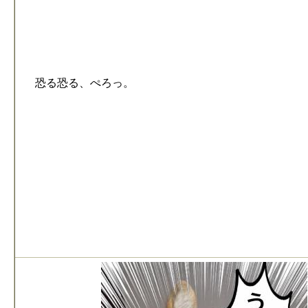
恐る恐る、ぺろっ。