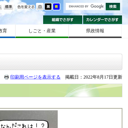
の大きさ
色を変える
組織でさがす
カ
教育
しごと・産業
県政情報
印刷用ページを表示する
掲載日：2022年8月17日更新