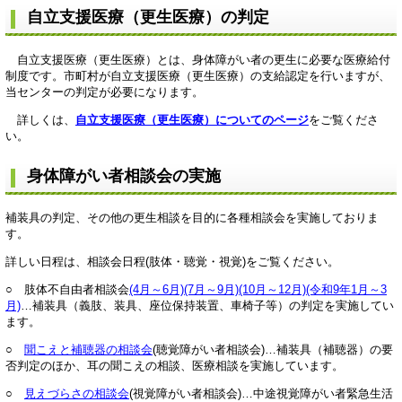
自立支援医療（更生医療）の判定
自立支援医療（更生医療）とは、身体障がい者の更生に必要な医療給付
制度です。市町村が自立支援医療（更生医療）の支給認定を行いますが、
当センターの判定が必要になります。
詳しくは、
自立支援医療（更生医療）についてのページ
をご覧くださ
い。
身体障がい者相談会の実施
補装具の判定、その他の更生相談を目的に各種相談会を実施しておりま
す。
詳しい日程は、相談会日程(肢体・聴覚・視覚)をご覧ください。
○ 肢体不自由者相談会
(4月～6月)
(7月～9月)
(10月～12月)
(令和9年1月～3
月)
…補装具（義肢、装具、座位保持装置、車椅子等）の判定を実施してい
ます。
○
聞こえと補聴器の相談会
(聴覚障がい者相談会)…補装具（補聴器）の要
否判定のほか、耳の聞こえの相談、医療相談を実施しています。
○
見えづらさの相談会
(視覚障がい者相談会)…中途視覚障がい者緊急生活