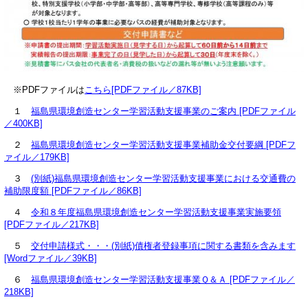
※PDFファイルは
こちら[PDFファイル／87KB]
１
福島県環境創造センター学習活動支援事業のご案内 [PDFファイル
／400KB]
２
福島県環境創造センター学習活動支援事業補助金交付要綱 [PDFフ
ァイル／179KB]
３
(別紙)福島県環境創造センター学習活動支援事業における交通費の
補助限度額 [PDFファイル／86KB]
４
令和８年度福島県環境創造センター学習活動支援事業実施要領
[PDFファイル／217KB]
５
交付申請様式・・・(別紙)債権者登録事項に関する書類を含みます
[Wordファイル／39KB]
６
福島県環境創造センター学習活動支援事業Ｑ＆Ａ [PDFファイル／
218KB]