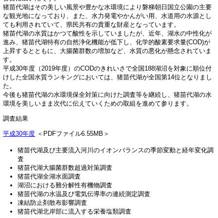
猪苗代湖はその美しい風景や豊かな水環境により磐梯朝日国立公園の主要
な観光地になっており、また、水力発電やかんがい用、水道用の水源とし
ても利用されていて、県民共有の貴重な財産となっています。
猪苗代湖の水質はかつて酸性を示していましたが、近年、湖水の中性化が
進み、猪苗代湖特有の自然浄化機能が低下し、化学的酸素要求量(COD)が
上昇するとともに、大腸菌群数の増加など、水質の悪化が懸念されていま
す。
平成30年度（2019年度）のCODのきれいさで全国188湖沼を対象に順位付
けした全国水質ランキングにおいては、猪苗代湖が全国第14位となりまし
た。
今後も猪苗代湖の水環境保全対策に向けた調査等を継続し、猪苗代湖の水
環境を美しいまま次代に伝えていくための取組を進めて参ります。
調査結果
平成30年度
＜PDFファイル6.55MB＞
猪苗代湖及び主要流入河川のイオンバランスの季節変動と経年変化調
査
猪苗代湖大腸菌群数超過対策調査
猪苗代湖全湖水面調査
湖沼における難分解性有機物調査
猪苗代湖の水温及び電気伝導率の連続測定調査
凍結防止剤散布影響調査
猪苗代湖北岸部に流入する栄養塩類調査