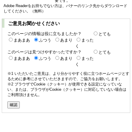
要です。
Adobe Readerをお持ちでない方は、バナーのリンク先からダウンロード
してください。（無料）
ご意見お聞かせください
このページの情報は役に立ちましたか？
とても
まあまあ
ふつう
あまり
まった
く
このページは見つけやすかったですか？
とても
まあまあ
ふつう
あまり
まった
く
※1 いただいたご意見は、より分かりやすく役に立つホームページとす
るために参考にさせていただきますので、ご協力をお願いします。
※2 ブラウザでCookie（クッキー）が使用できる設定になっていな
い、または、ブラウザがCookie（クッキー）に対応していない場合は
ご利用頂けません。