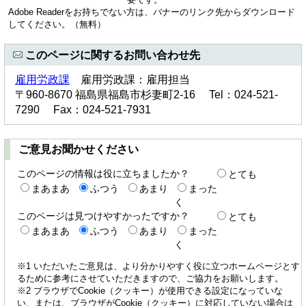
Adobe Readerをお持ちでない方は、バナーのリンク先からダウンロード
してください。（無料）
このページに関するお問い合わせ先
雇用労政課
雇用労政課：雇用担当
〒960-8670 福島県福島市杉妻町2-16 Tel：024-521-
7290 Fax：024-521-7931
ご意見お聞かせください
このページの情報は役に立ちましたか？
とても
まあまあ
ふつう
あまり
まった
く
このページは見つけやすかったですか？
とても
まあまあ
ふつう
あまり
まった
く
※1 いただいたご意見は、より分かりやすく役に立つホームページとす
るために参考にさせていただきますので、ご協力をお願いします。
※2 ブラウザでCookie（クッキー）が使用できる設定になっていな
い、または、ブラウザがCookie（クッキー）に対応していない場合は