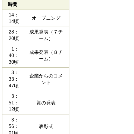
時間
14：
オープニング
14頃
28：
成果発表（７チ
20頃
ーム）
1：
成果発表（８チ
40：
ーム）
30頃
3：
企業からのコメ
33：
ント
47頃
3：
51：
賞の発表
12頃
3：
56：
表彰式
01頃