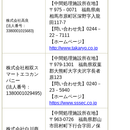
【中間処理施設所在地】
〒975－0071 福島県南
相馬市原町区深野字入龍
株式会社高良
田117-7
(法人番号：
【問い合わせ先】0244－
3380001015683)
22－7111
【ホームページ】
http://www.takaryo.co.jp
【中間処理施設所在地】
〒979-1301 福島県双葉
株式会社相双ス
郡大熊町大字夫沢字長者
マートエコカン
原123
パニー
【問い合わせ先】0240－
(法人番号：
23－5940
1380001029495)
【ホームページ】
https://www.sssec.co.jp
【中間処理施設所在地】
〒963-0726 福島県郡山
市田村町下行合字田ノ保
株式会社白川商