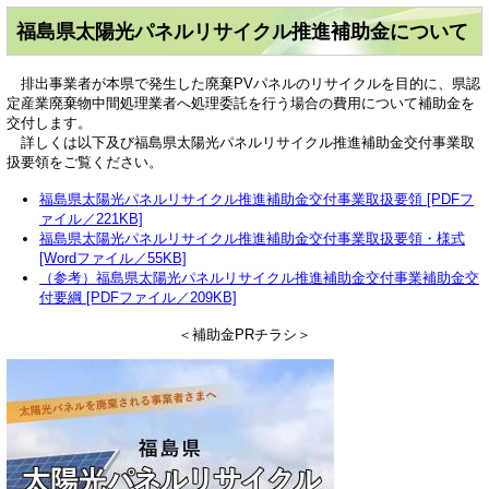
福島県太陽光パネルリサイクル推進補助金について
排出事業者が本県で発生した廃棄PVパネルのリサイクルを目的に、
県認
定産業廃棄物中間処理業者へ処理委託を行う場合の費用について補助金を
交付します。
詳しくは以下及び福島県太陽光パネルリサイクル推進補助金交付事業取
扱要領をご覧ください。
福島県太陽光パネルリサイクル推進補助金交付事業取扱要領 [PDFフ
ァイル／221KB]
福島県太陽光パネルリサイクル推進補助金交付事業取扱要領・様式
[Wordファイル／55KB]
（参考）福島県太陽光パネルリサイクル推進補助金交付事業補助金交
付要綱 [PDFファイル／209KB]
＜補助金PRチラシ＞