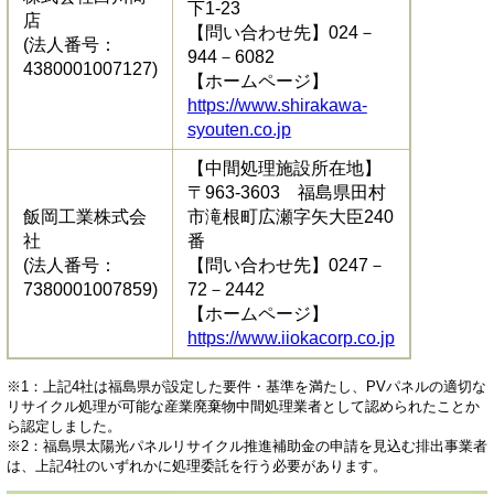
下1-23
店
【問い合わせ先】024－
(法人番号：
944－6082
4380001007127)
【ホームページ】
https://www.shirakawa-
syouten.co.jp
【中間処理施設所在地】
〒963-3603 福島県田村
飯岡工業株式会
市滝根町広瀬字矢大臣240
社
番
(法人番号：
【問い合わせ先】0247－
7380001007859)
72－2442
【ホームページ】
https://www.iiokacorp.co.jp
※1：上記4社は福島県が設定した要件・基準を満たし、PVパネルの適切な
リサイクル処理が可能な産業廃棄物中間処理業者として認められたことか
ら認定しました。
※2：福島県太陽光パネルリサイクル推進補助金の申請を見込む排出事業者
は、上記4社のいずれかに処理委託を行う必要があります。