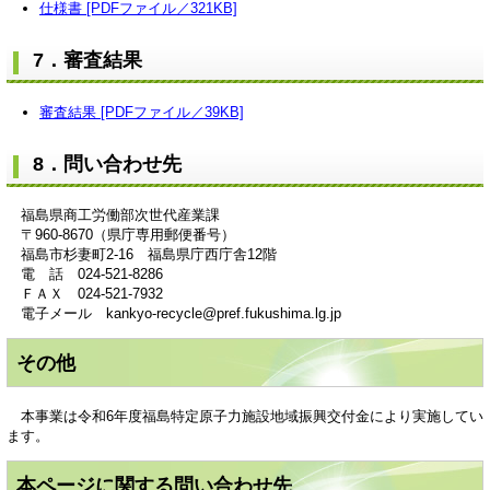
仕様書 [PDFファイル／321KB]
7．審査結果
審査結果 [PDFファイル／39KB]
8．問い合わせ先
福島県商工労働部次世代産業課
〒960-8670（県庁専用郵便番号）
福島市杉妻町2-16 福島県庁西庁舎12階
電 話 024-521-8286
ＦＡＸ 024-521-7932
電子メール kankyo-recycle@pref.fukushima.lg.jp​
その他
本事業は令和6年度福島特定原子力施設地域振興交付金により実施してい
ます。
本ページに関する問い合わせ先