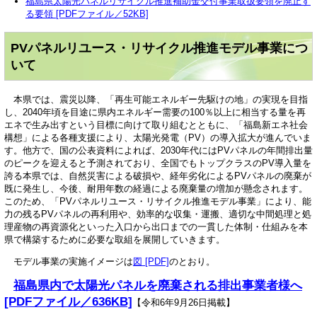
福島県太陽光パネルリサイクル推進補助金交付事業取扱要領を廃止す
る要領 [PDFファイル／52KB]
PVパネルリユース・リサイクル推進モデル事業につ
いて
本県では、震災以降、「再生可能エネルギー先駆けの地」の実現を目指
し、2040年頃を目途に県内エネルギー需要の100％以上に相当する量を再
エネで生み出すという目標に向けて取り組むとともに、「福島新エネ社会
構想」による各種支援により、太陽光発電（PV）の導入拡大が進んでいま
す。他方で、国の公表資料によれば、2030年代にはPVパネルの年間排出量
のピークを迎えると予測されており、全国でもトップクラスのPV導入量を
誇る本県では、自然災害による破損や、経年劣化によるPVパネルの廃棄が
既に発生し、今後、耐用年数の経過による廃棄量の増加が懸念されます。
このため、「PVパネルリユース・リサイクル推進モデル事業」により、能
力の残るPVパネルの再利用や、効率的な収集・運搬、適切な中間処理と処
理産物の再資源化といった入口から出口までの一貫した体制・仕組みを本
県で構築するために必要な取組を展開していきます。
モデル事業の実施イメージは
図 [PDF]
のとおり。
福島県内で太陽光パネルを廃棄される排出事業者様へ
[PDFファイル／636KB]
【令和6年9月26日掲載】