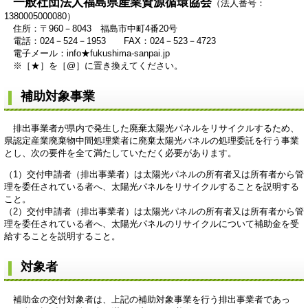
一般社団法人福島県産業資源循環協会
（法人番号：
1380005000080​
）
住所：〒960－8043 福島市中町4番20号
電話：024－524－1953 FAX：024－523－4723
電子メール：info★fukushima-sanpai.jp
※［★］を［@］に置き換えてください。
補助対象事業
排出事業者が県内で発生した廃棄太陽光パネルをリサイクルするため、
県認定産業廃棄物中間処理業者に廃棄太陽光パネルの処理委託を行う事業
とし、次の要件を全て満たしていただく必要があります。
（1）交付申請者（排出事業者）は太陽光パネルの所有者又は所有者から管
理を委任されている者へ、太陽光パネルをリサイクルすることを説明する
こと。
（2）交付申請者（排出事業者）は太陽光パネルの所有者又は所有者から管
理を委任されている者へ、太陽光パネルのリサイクルについて補助金を受
給することを説明すること。
対象者
補助金の交付対象者は、上記の補助対象事業を行う排出事業者であっ