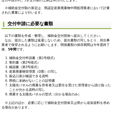
交付申請1件につき交付額の上限は50万円とします。
※補助金交付額の算定は、県認定産業廃棄物中間処理業者において計量
された重量により行います。
交付申請に必要な書類
以下の書類を作成・整理し、補助金交付団体へ提出してください。
なお、提出した書類は返還しないため、提出書類の写しをとり、排出事
業者で保管されるようにお願いします。関係書類の保存期間は今年度終了
後、
5年間
です。
補助金交付申請書（第1号様式）
誓約書（第2号様式）
確認書（第3号様式）
産業廃棄物管理票（D票）の写し
振込口座が確認できる資料
県税に未納がないことの証明書
太陽光パネルの廃棄を所有者又は委任を受けた管理者から請け負った
ことが分かる資料の写し
廃棄する太陽光パネルの型式（分かる場合のみ）
※上記のほか、必要に応じて補助金交付団体又は県から追加資料を求め
る場合があります。