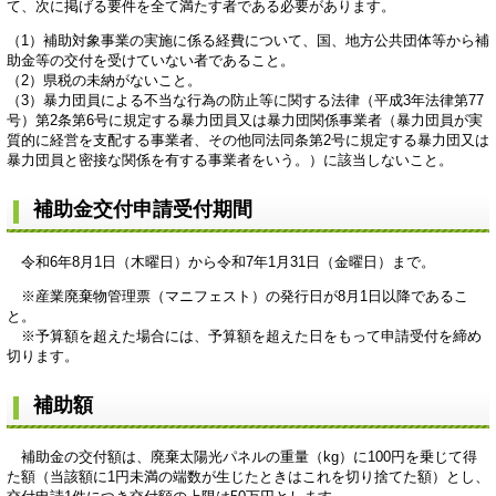
て、次に掲げる要件を全て満たす者である必要があります。
（1）補助対象事業の実施に係る経費について、国、地方公共団体等から補
助金等の交付を受けていない者であること。
（2）県税の未納がないこと。
（3）暴力団員による不当な行為の防止等に関する法律（平成3年法律第77
号）第2条第6号に規定する暴力団員又は暴力団関係事業者（暴力団員が実
質的に経営を支配する事業者、その他同法同条第2号に規定する暴力団又は
暴力団員と密接な関係を有する事業者をいう。）に該当しないこと。
補助金交付申請受付期間
令和6年8月1日（木曜日）から令和7年1月31日（金曜日）まで。
※産業廃棄物管理票（マニフェスト）の発行日が8月1日以降であるこ
と。
※予算額を超えた場合には、予算額を超えた日をもって申請受付を締め
切ります。
補助額
補助金の交付額は、廃棄太陽光パネルの重量（kg）に100円を乗じて得
た額（当該額に1円未満の端数が生じたときはこれを切り捨てた額）とし、