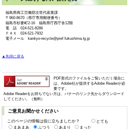
福島県商工労働部次世代産業課
〒960-8670（県庁専用郵便番号）
福島市杉妻町2-16 福島県庁西庁舎12階
電 話 024-521-8286
ＦＡＸ 024-521-7932
電子メール kankyo-recycle@pref.fukushima.lg.jp​
▲先頭に戻る
PDF形式のファイルをご覧いただく場合に
は、Adobe社が提供するAdobe Readerが必
要です。
Adobe Readerをお持ちでない方は、バナーのリンク先からダウンロード
してください。（無料）
ご意見お聞かせください
このページの情報は役に立ちましたか？
とても
まあまあ
ふつう
あまり
まった