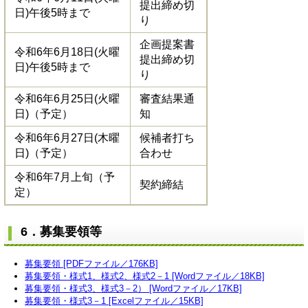
提出締め切
日)午後5時まで
り
企画提案書
令和6年6月18日(火曜
提出締め切
日)午後5時まで
り
令和6年6月25日(火曜
審査結果通
日)（予定）
知
令和6年6月27日(木曜
候補者打ち
日)（予定）
合わせ
令和6年7月上旬（予
契約締結
定）
6．募集要領等
募集要領 [PDFファイル／176KB]
募集要領・様式1、様式2、様式2－1 [Wordファイル／18KB]
募集要領・様式3、様式3－2） [Wordファイル／17KB]
募集要領・様式3－1 [Excelファイル／15KB]