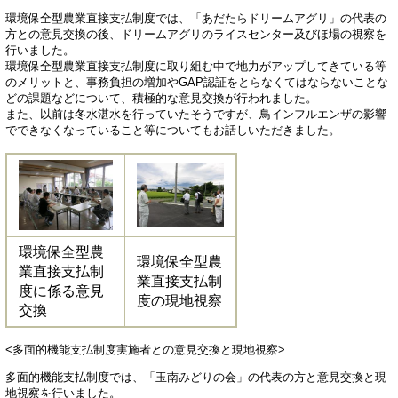
環境保全型農業直接支払制度では、「あだたらドリームアグリ」の代表の
方との意見交換の後、ドリームアグリのライスセンター及びほ場の視察を
行いました。
環境保全型農業直接支払制度に取り組む中で地力がアップしてきている等
のメリットと、事務負担の増加やGAP認証をとらなくてはならないことな
どの課題などについて、積極的な意見交換が行われました。
また、以前は冬水湛水を行っていたそうですが、鳥インフルエンザの影響
でできなくなっていること等についてもお話しいただきました。
環境保全型農
環境保全型農
業直接支払制
業直接支払制
度に係る意見
度の現地視察
交換
<多面的機能支払制度実施者との意見交換と現地視察>
多面的機能支払制度では、「玉南みどりの会」の代表の方と意見交換と現
地視察を行いました。