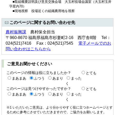
■取組概要説明及び意見交換会場 大玉村役場会議室（大玉村玉井
字星内70）
■現地視察 役場近くの組織農用地を視察
このページに関するお問い合わせ先
農村振興課
農村保全担当
〒960-8670 福島県福島市杉妻町2-16 西庁舎8階 Tel：
024(521)7416 Fax：024(521)7545
電子メールでのお
問い合わせはこちらから
ご意見お聞かせください
このページの情報は役に立ちましたか？
とても
まあまあ
ふつう
あまり
まった
く
このページは見つけやすかったですか？
とても
まあまあ
ふつう
あまり
まった
く
※1 いただいたご意見は、より分かりやすく役に立つホームページとす
るために参考にさせていただきますので、ご協力をお願いします。