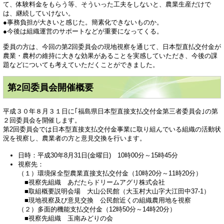
て、体験料金をもらう等、そういった工夫をしないと、農業生産だけで
は、継続していけない。
●事務負担が大きいと感じた。簡素化できないものか。
●今後は組織運営のサポートなどが重要になってくる。
委員の方は、今回の第2回委員会の現地視察を通じて、日本型直払交付金が
農業・農村の維持に大きな効果があることを実感していただき、今後の課
題などについても考えていただくことができました。
第2回委員会開催概要
平成３０年８月３１日に｢福島県日本型直接支払交付金第三者委員会｣の第
２回委員会を開催します。
第2回委員会では日本型直接支払交付金事業に取り組んでいる組織の活動状
況を視察し、農業者の方と意見交換を行います。
日時：平成30年8月31日(金曜日) 10時00分～15時45分
視察先：
（１）環境保全型農業直接支払交付金（10時20分～11時20分）
■視察先組織 あだたらドリームアグリ株式会社
■取組概要説明会場 大山公民館（大玉村大山字大江田中37-1）
■現地視察及び意見交換 公民館近くの組織農用地を視察
（２）多面的機能支払交付金（12時50分～14時20分）
■視察先組織 玉南みどりの会