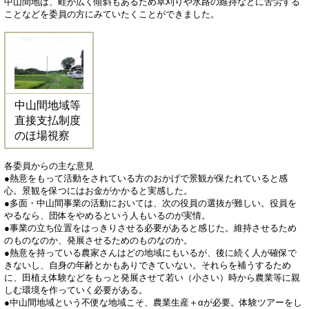
中山間地は、畦が広く傾斜もあるため草刈りや水路の維持などに苦労する
ことなどを委員の方にみていたくことができました。
中山間地域等
直接支払制度
のほ場視察
各委員からの主な意見
●熱意をもって活動をされている方のおかげで景観が保たれていると感
心。景観を保つにはお金がかかると実感した。
●多面・中山間事業の活動においては、次の役員の選抜が難しい。役員を
やるなら、団体をやめるという人もいるのが実情。
●事業の立ち位置をはっきりさせる必要があると感じた。維持させるため
のものなのか、発展させるためのものなのか。
●熱意を持っている農家さんはどの地域にもいるが、後に続く人が確保で
きないし、自身の年齢とかもありできていない。それらを補うするため
に、田植え体験などをもっと発展させて若い（小さい）時から農業等に親
しむ環境を作っていく必要がある。
●中山間地域という不便な地域こそ、農業生産＋αが必要。体験ツアーをし