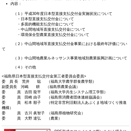
内容：
（１）平成30年度日本型直接支払交付金実施状況について
・日本型直接支払交付金について
・多面的機能支払交付金について
・中山間地域等直接支払交付金について
・環境保全型農業直接支払交付金について
（２）中山間地域等直接支払交付金事業における最終年評価につい
て
（３）中山間地農業ルネッサンス事業地域別農業振興計画について
（４）その他
<福島県日本型直接支払交付金第三者委員会委員>
委 員 長 荒井 聡 （福島大学農学群食農学類）
副委員長 河嶋 耕 （福島県農業会議）
委 員 吉田 龍平 （福島大学共生システム理工学類）
委 員 田崎 由子 （福島県消費者団体連絡協議会）
委 員 松本 順子 （特定非営利活動法人あぶくま地域づくり推進
機構）
委 員 古川 眞智子 （福島県植物研究会）
委 員 大野 達弘 （農業）