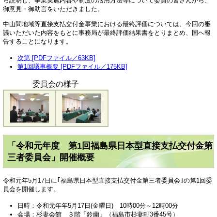
ら説明し、事業実施内容や制度の活用方法等について委員の皆さんから、
御意見・御助言をいただきました。
中山間地域等直接支払交付金事業における最終評価については、今回の審
議いただいた内容をもとに事務局が最終評価結果書をとりまとめ、国へ報
告することになります。
次第 [PDFファイル／63KB]
第1回議事概要 [PDFファイル／175KB]
委員会の様子
「令和元年度 第1回福島県日本型直接支払交付金第
三者委員会」開催概要
令和元年5月17日に｢福島県日本型直接支払交付金第三者委員会｣の第1回委
員会を開催します。
日時：令和元年年5月17日(金曜日) 10時00分～12時00分
会場：杉妻会館 ３階「鈴蘭」（福島市杉妻町3番45号）