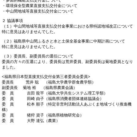
・多面的機能支払交付金について
・環境保全型農業直接支払交付金について
・中山間地域等直接支払交付金について
２ 協議事項
（１）中山間地域等直接支払交付金事業における県特認地域改正について
特に意見はありませんでした。
（２）福島県中山間ふるさと水と土保全基金事業に中期計画について
特に意見はありませんでした。
（３）委員長、副委員長の選任について
委員の方々の互選により、委員長は荒井委員、副委員長は菊地委員となり
ました。
<福島県日本型直接支払交付金第三者委員会委員>
委員長 荒井 聡 （福島大学農学群食農学類）
副委員長 菊地 裕 （福島県農業会議）
委 員 吉田 龍平（福島大学共生システム理工学類）
委 員 田崎 由子（福島県消費者団体連絡協議会）
委 員 松本 順子（特定非営利活動法人あぶくま地域づくり推進機
構）
委 員 猪狩 資子（福島県植物研究会）
委 員 大野 達弘（農業）