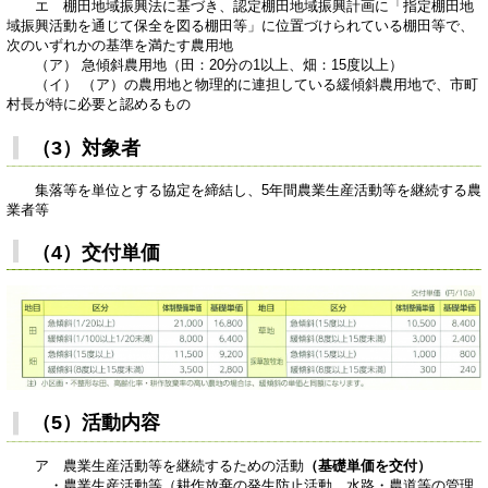
エ 棚田地域振興法に基づき、認定棚田地域振興計画に「指定棚田地
域振興活動を通じて保全を図る棚田等」に位置づけられている棚田等で、
次のいずれかの基準を満たす農用地
（ア） 急傾斜農用地（田：20分の1以上、畑：15度以上）
（イ） （ア）の農用地と物理的に連担している緩傾斜農用地で、市町
村長が特に必要と認めるもの
（3）対象者
集落等を単位とする協定を締結し、5年間農業生産活動等を継続する農
業者等
（4）交付単価
（5）活動内容
ア 農業生産活動等を継続するための活動
（基礎単価を交付）
・農業生産活動等（耕作放棄の発生防止活動、水路・農道等の管理