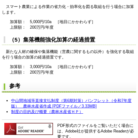
スマート農業による作業の省力化・効率化を図る取組を行う場合に加算
します。
加算額： 5,000円/10a ［地目にかかわらず］
上限額： 200万円/年度
（5）集落機能強化加算の経過措置
新たな人材の確保や集落機能（営農に関するもの以外）を強化する取組
を行う場合の加算の経過措置です。
加算額： 3,000円/10a ［地目にかかわらず］
上限額： 200万円/年度
参考
中山間地域等直接支払制度（第6期対策）パンフレット（令和7年度
版） 農林水産省作成 [PDFファイル／3.33MB]
制度の目的及び概要（農林水産省ＨＰ）
PDF形式のファイルをご覧いただく場合に
は、Adobe社が提供するAdobe Readerが必
要です。