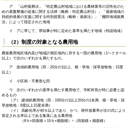
ア 「山村振興法」「特定農山村地域における農林業等の活性化のた
めの基盤整備の促進に関する法律（略称：特定農山村法）」「過疎地域の
持続的発展の支援に関する特別措置法（略称：過疎法）」「棚田地域振興
法」によって指定された地域
イ アに準じて、県知事が特に定めた基準を満たす地域（特認地域）
（2）制度の対象となる農用地
農振農用地区域内及び地域計画区域内に存する一団の農用地（1ヘクタール
以上）で次のいずれかを満たすもの。
ア 急傾斜農用地（田：20分の1以上、畑・草地・採草放牧地：15度
以上）
イ 小区画・不整形な田
ウ 次のいずれかの基準を満たす農用地で、市町村長が特に必要と認
めるもの
（ア） 緩傾斜農用地（田：100分の1以上20分の1未満、畑・草地・採
草放牧地：8度以上15度未満）
（イ） 高齢化率が40％以上であり、かつ、耕作放棄率が次の式により
算定される率以上である集落にある農用地
（8％×田面積＋15％×畑面積）÷（田面積＋畑面積）