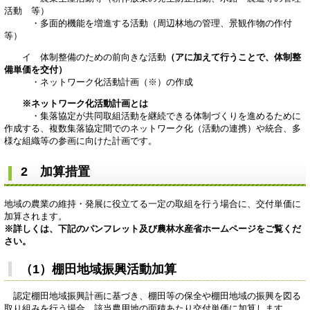
活動 等）
・多面的機能を増進する活動（周辺林地の管理、景観作物の作付
等）
イ 体制整備のための前向きな活動
（アに加えて行うことで、体制整
備単価を交付）
・ネットワーク化活動計画（※）の作成
※ネットワーク化活動計画とは
・集落協定が共同取組活動を継続できる体制づくりを進めるために
作成する、複数集落協定間でのネットワーク化（活動の連携）や統合、多
様な組織等の参画に向けた計画です。
2 加算措置
地域の農業の維持・発展に役立てる一定の取組を行う場合に、交付単価に
加算されます。
※詳しくは、下記のパンフレット及び農林水産省ホームページをご覧くだ
さい。
（1）棚田地域振興活動加算
認定棚田地域振興計画に基づき、棚田等の保全や棚田地域の振興を図る
取り組みを行う場合、該当農用地の面積あたり交付単価に加算します。