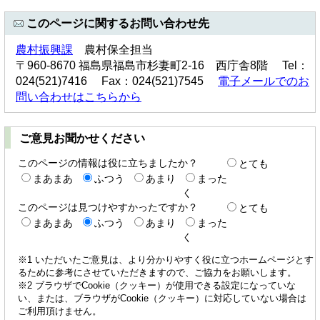
このページに関するお問い合わせ先
農村振興課
農村保全担当
〒960-8670 福島県福島市杉妻町2-16 西庁舎8階 Tel：
024(521)7416 Fax：024(521)7545
電子メールでのお
問い合わせはこちらから
ご意見お聞かせください
このページの情報は役に立ちましたか？
とても
まあまあ
ふつう
あまり
まった
く
このページは見つけやすかったですか？
とても
まあまあ
ふつう
あまり
まった
く
※1 いただいたご意見は、より分かりやすく役に立つホームページとす
るために参考にさせていただきますので、ご協力をお願いします。
※2 ブラウザでCookie（クッキー）が使用できる設定になっていな
い、または、ブラウザがCookie（クッキー）に対応していない場合は
ご利用頂けません。