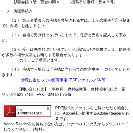
杉妻会館３階 百合の間Ａ （福島市杉妻町３番４５号）
３ 傍聴手続き
（１） 第三者委員会の傍聴を希望される方は、上記の開催予定時刻ま
でに会場にお越し下さい。
（２） 会場で受け付けを行いますので、住所と氏名を記入して下さ
い。
（３） 受付は先着順に行いますが、会場の広さの制限により、傍聴者
が多数の場合入室をお断りする場合があります
ので、ご了承願います。
（４） 傍聴する場合は「傍聴に当たっての留意事項」に従っていただ
きます。
傍聴に当たっての留意事項 [PDFファイル／6KB]
【問い合わせ先】 事務局 農村振興課 農村活性化担当 電
話：024-521-7416 FAX：024-521-7545
PDF形式のファイルをご覧いただく場合に
は、Adobe社が提供するAdobe Readerが必
要です。
Adobe Readerをお持ちでない方は、バナーのリンク先からダウンロード
してください。（無料）