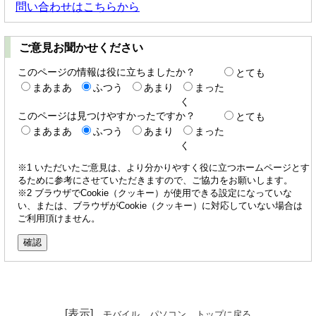
問い合わせはこちらから
ご意見お聞かせください
このページの情報は役に立ちましたか？
とても
まあまあ
ふつう
あまり
まった
く
このページは見つけやすかったですか？
とても
まあまあ
ふつう
あまり
まった
く
※1 いただいたご意見は、より分かりやすく役に立つホームページとす
るために参考にさせていただきますので、ご協力をお願いします。
※2 ブラウザでCookie（クッキー）が使用できる設定になっていな
い、または、ブラウザがCookie（クッキー）に対応していない場合は
ご利用頂けません。
[表示]
モバイル
パソコン
トップに戻る