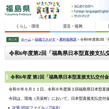
福島県
くらし・環境
震災・復興
ホーム
>
組織でさがす
>
農村振興課
> 令和6年度第2回
令和6年度第2回「福島県日本型直接支払
令和6年度 第2回「福島県日本型直接支払交付
令和６年９月１１日、令和６年度第２回福島県日本型直接
今回は、現地（天栄村）において、日本型直接支払交付金
次第 [PDFファイル／75KB]