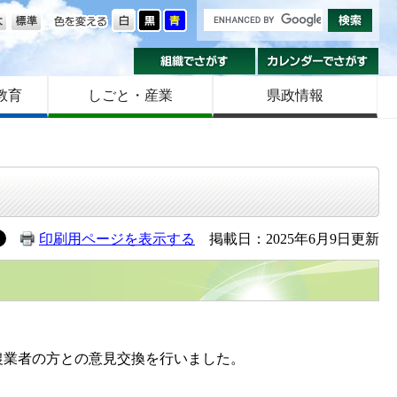
の大きさ
色を変える
組織でさがす
カ
教育
しごと・産業
県政情報
印刷用ページを表示する
掲載日：2025年6月9日更新
農業者の方との意見交換を行いました。