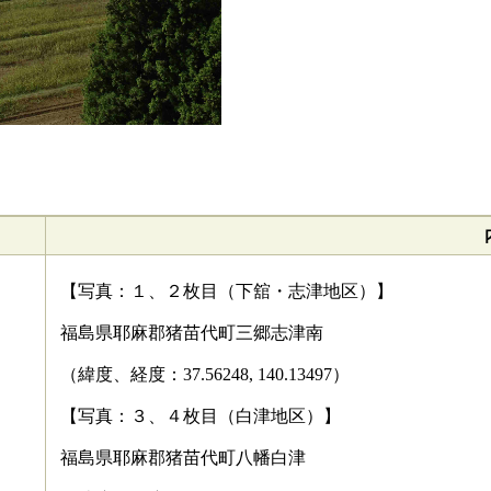
【写真：１、２枚目（下舘・志津地区）】
福島県耶麻郡猪苗代町三郷志津南
（緯度、経度：37.56248, 140.13497）
【写真：３、４枚目（白津地区）】
福島県耶麻郡猪苗代町八幡白津