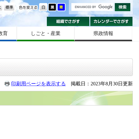
の大きさ
色を変える
組織でさがす
カ
教育
しごと・産業
県政情報
印刷用ページを表示する
掲載日：2023年8月30日更新