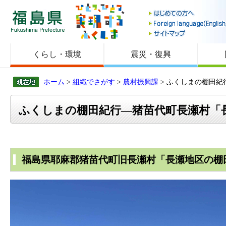
福島県
くらし・環境
震災・復興
ホーム
>
組織でさがす
>
農村振興課
> ふくしまの棚田
ふくしまの棚田紀行―猪苗代町長瀬村「
福島県耶麻郡猪苗代町旧長瀬村「長瀬地区の棚