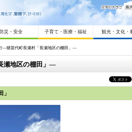
文字
はじめての方へ
Foreign language
サイトマップ
防災・安全
子育て・医療・福祉
観光・文化・
紀行―猪苗代町長瀬村「長瀬地区の棚田」―
長瀬地区の棚田」―
田」