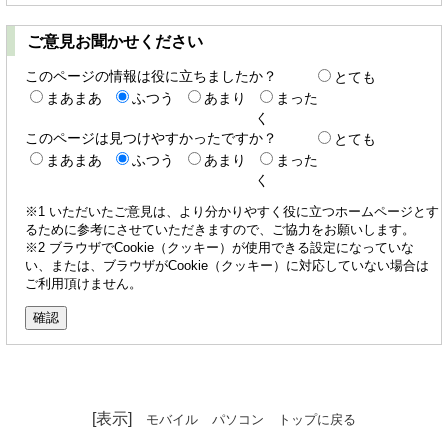
ご意見お聞かせください
このページの情報は役に立ちましたか？
とても
まあまあ
ふつう
あまり
まった
く
このページは見つけやすかったですか？
とても
まあまあ
ふつう
あまり
まった
く
※1 いただいたご意見は、より分かりやすく役に立つホームページとす
るために参考にさせていただきますので、ご協力をお願いします。
※2 ブラウザでCookie（クッキー）が使用できる設定になっていな
い、または、ブラウザがCookie（クッキー）に対応していない場合は
ご利用頂けません。
[表示]
モバイル
パソコン
トップに戻る