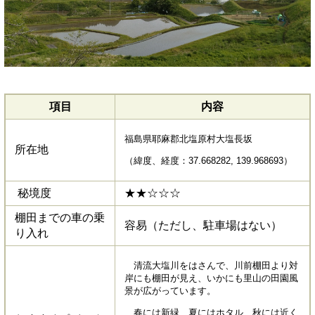
項目
内容
福島県耶麻郡北塩原村大塩長坂
所在地
（緯度、経度：37.668282, 139.968693）
秘境度
★★☆☆☆
棚田までの車の乗
容易（ただし、駐車場はない）
り入れ
清流大塩川をはさんで、川前棚田より対
岸にも棚田が見え、いかにも里山の田園風
景が広がっています。
春には新緑、夏にはホタル、秋には近く