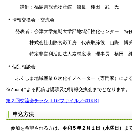
講師：福島県観光物産館 館長 櫻田 武 氏
・
情報交換会・交流会
発表者：会津大学短期大学部地域活性化センター 特任
株式会社山際食彩工房 代表取締役 山際 博美
特定非営利活動法人素材広場 理事長 横田
・
個別相談会
ふくしま地域産業６次化イノベーター（専門家）による
※Zoomによる配信は講演及び情報交換会までとなります。
第２回交流会チラシ [PDFファイル／601KB]
申込方法
参加を希望される方は、
令和５年２月１日（水曜日）ま