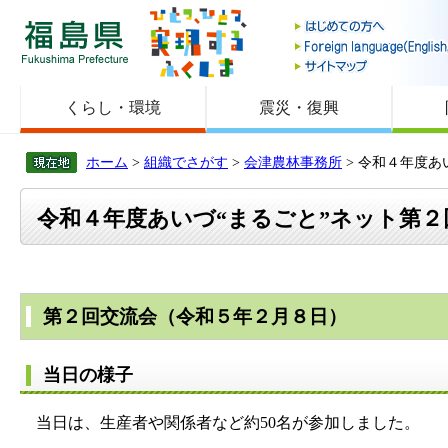
福島県
くらし・環境
震災・復興
ホーム
>
組織でさがす
>
会津農林事務所
> 令和４年度あ
令和４年度あいづ“まるごと”ネット第
第２回交流会（令和５年２月８日）
当日の様子
当日は、生産者や関係者など約50名が参加しました。