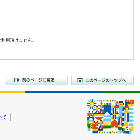
。
はご利用頂けません。
前のページに戻る
こ
いて