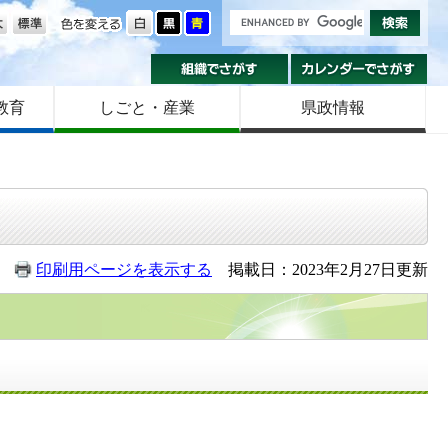
の大きさ
色を変える
組織でさがす
カ
教育
しごと・産業
県政情報
印刷用ページを表示する
掲載日：2023年2月27日更新