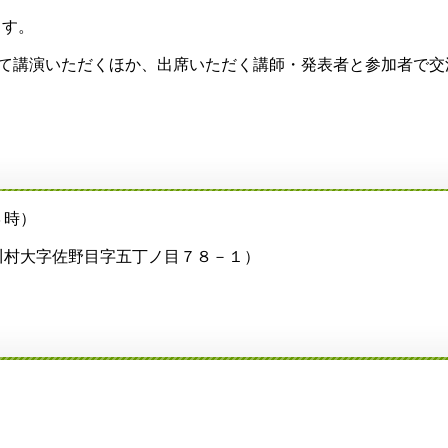
ます。
いて講演いただくほか、出席いただく講師・発表者と参加者で
３時）
川村大字佐野目字五丁ノ目７８－１）