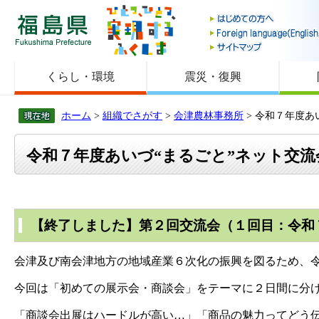
福島県
くらし・環境
震災・復興
ホーム
>
組織でさがす
>
会津農林事務所
> 令和７年度あ
令和７年度あいづ“まるごと”ネット交流
【終了しました】第２回交流会（１回目：令和
会津及び南会津地方の地域産業６次化の振興を図るため、令
今回は「初めての展示会・商談会」をテーマに２日間に分
「商談会出展はハードルが高い…」「商品の魅力ってどう伝