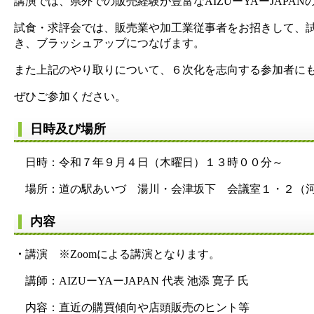
講演では、県外での販売経験が豊富なAIZUーYAーJAP
試食・求評会では、販売業や加工業従事者をお招きして、
き、ブラッシュアップにつなげます。
また上記のやり取りについて、６次化を志向する参加者に
ぜひご参加ください。
日時及び場所
日時：令和７年９月４日（木曜日）１３時００分～
場所：道の駅あいづ 湯川・会津坂下 会議室１・２（河
内容
・
講演 ※Zoomによる講演となります。
講師：AIZUーYAーJAPAN 代表 池添 寛子 氏
内容：直近の購買傾向や店頭販売のヒント等