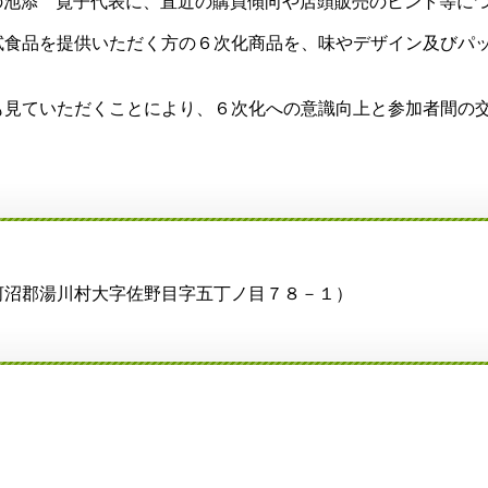
ANの池添 寛子代表に、直近の購買傾向や店頭販売のヒント等に
試食品を提供いただく方の６次化商品を、味やデザイン及びパ
も見ていただくことにより、６次化への意識向上と参加者間の
沼郡湯川村大字佐野目字五丁ノ目７８－１）