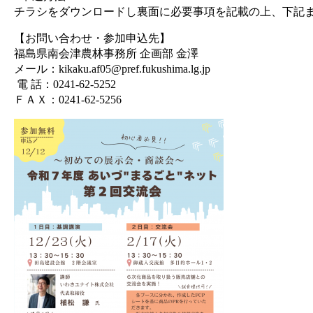
チラシをダウンロードし裏面に必要事項を記載の上、下記
【お問い合わせ・参加申込先】
福島県南会津農林事務所 企画部 金澤
メール：kikaku.af05@pref.fukushima.lg.jp
電 話：0241‐62‐5252
ＦＡＸ：0241‐62‐5256