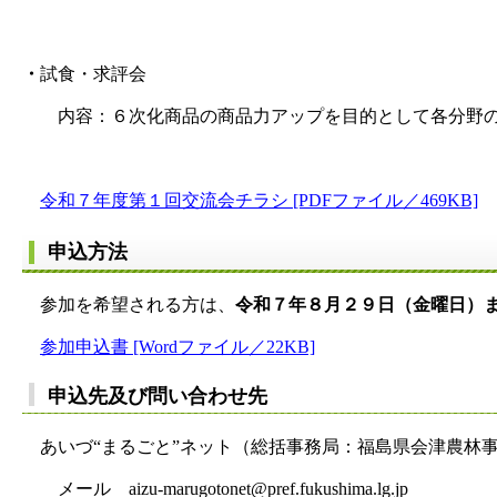
・
試食・求評会
内容：６次化商品の商品力アップを目的として各分野の
令和７年度第１回交流会チラシ [PDFファイル／469KB]
申込方法
参加を希望される方は、
令和７年８月２９日（金曜日）
参加申込書 [Wordファイル／22KB]
申込先及び問い合わせ先
あいづ“まるごと”ネット（総括事務局：福島県会津農林
メール aizu-marugotonet@pref.fukushima.lg.jp