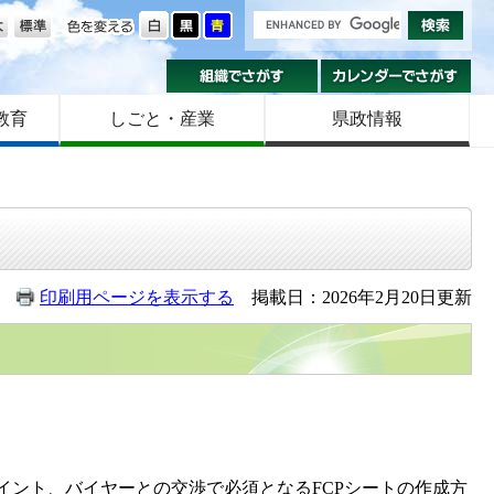
の大きさ
色を変える
組織でさがす
カ
教育
しごと・産業
県政情報
印刷用ページを表示する
掲載日：2026年2月20日更新
。
イント、バイヤーとの交渉で必須となるFCPシートの作成方