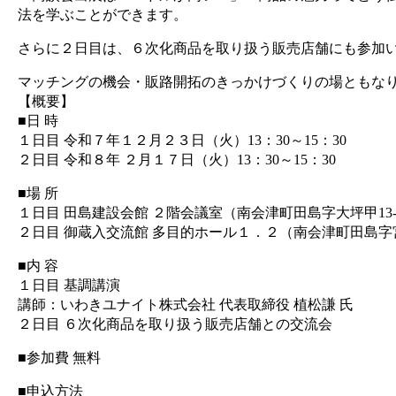
法を学ぶことができます。
さらに２日目は、６次化商品を取り扱う販売店舗にも参加
マッチングの機会・販路開拓のきっかけづくりの場ともな
【概要】
■日 時
１日目 令和７年１２月２３日（火）13：30～15：30
２日目 令和８年 ２月１７日（火）13：30～15：30
■場 所
１日目 田島建設会館 ２階会議室（南会津町田島字大坪甲13
２日目 御蔵入交流館 多目的ホール１．２（南会津町田島字
■内 容
１日目 基調講演
講師：いわきユナイト株式会社 代表取締役 植松謙 氏
２日目 ６次化商品を取り扱う販売店舗との交流会
■参加費 無料
■申込方法