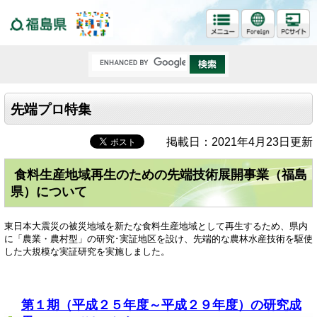
福島県
先端プロ特集
掲載日：2021年4月23日更新
食料生産地域再生のための先端技術展開事業（福島
県）について
東日本大震災の被災地域を新たな食料生産地域として再生するため、県内
に「農業・農村型」の研究･実証地区を設け、先端的な農林水産技術を駆使
した大規模な実証研究を実施しました。
第１期（平成２５年度～平成２９年度）の研究成