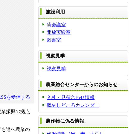
施設利用
貸会議室
開放実験室
図書室
視察見学
視察見学
農業総合センターからのお知らせ
SSを受信する
入札・見積合わせ情報
取材しどころカレンダー
農業振興の拠点
農作物に係る情報
ども達へ農業の
作況情報（米、麦、大豆）