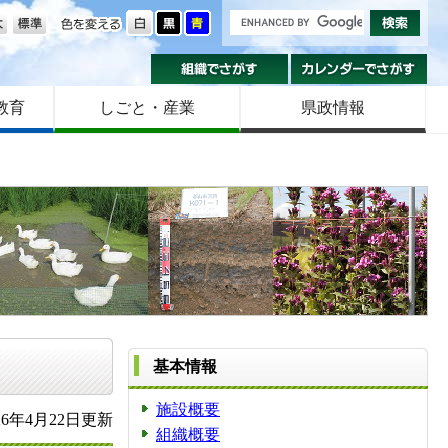
の大きさ
色を変える
組織でさがす
カ
教育
しごと・産業
県政情報
基本情報
施設概要
6年4月22日更新
組織概要