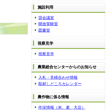
施設利用
貸会議室
開放実験室
図書室
視察見学
視察見学
農業総合センターからのお知らせ
入札・見積合わせ情報
取材しどころカレンダー
農作物に係る情報
作況情報（米、麦、大豆）