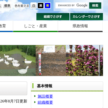
の大きさ
色を変える
組織でさがす
カ
教育
しごと・産業
県政情報
基本情報
施設概要
26年8月7日更新
組織概要