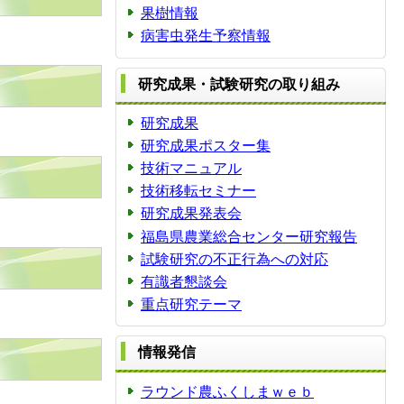
果樹情報
病害虫発生予察情報
研究成果・試験研究の取り組み
研究成果
研究成果ポスター集
技術マニュアル
技術移転セミナー
研究成果発表会
福島県農業総合センター研究報告
試験研究の不正行為への対応
有識者懇談会
重点研究テーマ
情報発信
ラウンド農ふくしまｗｅｂ