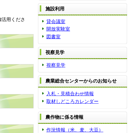
施設利用
御活用くださ
貸会議室
開放実験室
図書室
視察見学
視察見学
農業総合センターからのお知らせ
入札・見積合わせ情報
取材しどころカレンダー
農作物に係る情報
作況情報（米、麦、大豆）