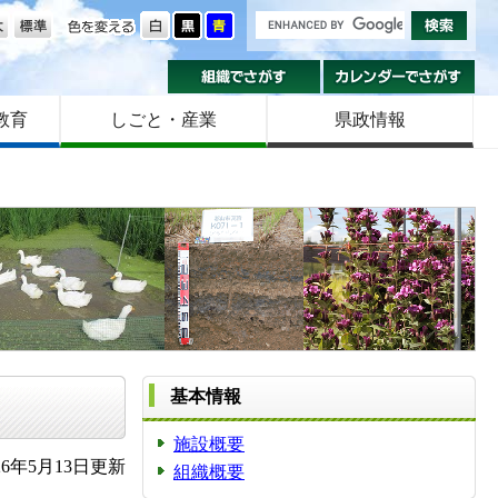
の大きさ
色を変える
組織でさがす
カ
教育
しごと・産業
県政情報
基本情報
施設概要
6年5月13日更新
組織概要