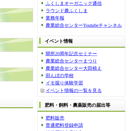
ふくしまオーガニック通信
ラウンド農ふくしま
業務年報
農業総合センターYoutubeチャンネル
イベント情報
開所20周年記念セミナー
農業総合センターまつり
農業総合センター大田植え
田んぼの学校
イモ掘り体験学習
イベント情報の一覧を見る
肥料・飼料・農薬販売の届出等
肥料販売
普通肥料登録申請