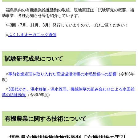
福島
県内の有機農業推進活動の取組、現地実証ほ・試験研究の概要、補
助事業、各種お知らせ等を紹介しています。
年3回（7月、11月、3月）発行していますので、ぜひご覧ください！
○
ふくしまオーガニック通信
試験研究成果について
○
事前乾燥処理を取り入れた高温温湯消毒の水稲品種への影響
（令和6年
度）
○
3回代かき、湛水移植・深水管理、機械除草の組み合わせによる水田雑
草の防除効果
（令和7年度）
有機農業に関する技術について