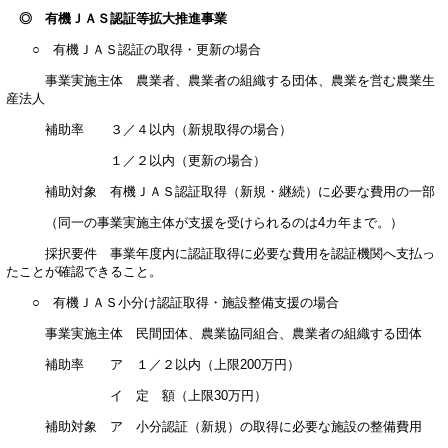
◎ 有機ＪＡＳ認証等拡大推進事業
○ 有機ＪＡＳ認証の取得・更新の場合
事業実施主体 農業者、農業者の組織する団体、農業を営む農業生
産法人
補助率 ３／４以内（新規取得の場合）
１／２以内（更新の場合）
補助対象 有機ＪＡＳ認証取得（新規・継続）に必要な費用の一部
（同一の事業実施主体が支援を受けられるのは4カ年まで。）
採択要件 事業年度内に認証取得に必要な費用を認証機関へ支払っ
たことが確認できること。
○ 有機ＪＡＳ小分け認証取得・施設整備支援の場合
事業実施主体 民間団体、農業協同組合、農業者の組織する団体
補助率 ア １／２以内（上限200万円）
イ 定 額（上限30万円）
補助対象 ア 小分認証（新規）の取得に必要な施設の整備費用