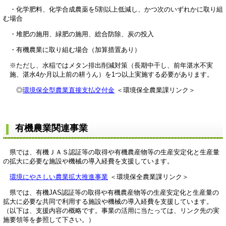
・化学肥料、化学合成農薬を5割以上低減し、かつ次のいずれかに取り組
む場合
・堆肥の施用、緑肥の施用、総合防除、炭の投入
・有機農業に取り組む場合（加算措置あり）
※ただし、水稲ではメタン排出削減対策（長期中干し、前年湛水不実
施、湛水4か月以上前の耕うん）を1つ以上実施する必要があります。
◎
環境保全型農業直接支払交付金
＜環境保全農業課リンク＞
有機農業関連事業
県では、有機ＪＡＳ認証等の取得や有機農産物等の生産安定化と生産量
の拡大に必要な施設や機械の導入経費を支援しています。
環境にやさしい農業拡大推進事業
＜環境保全農業課リンク＞
県では、有機JAS認証等の取得や有機農産物等の生産安定化と生産量の
拡大に必要な共同で利用する施設や機械の導入経費を支援しています。
（以下は、支援内容の概略です。事業の活用に当たっては、リンク先の実
施要領等を参照して下さい。）