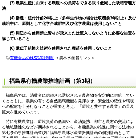
(3) 農業生産に由来する環境への負荷をできる限り低減した栽培管理方
法
(4) 播種・植付け前2年以上（多年生作物の場合は収穫前3年以上）及び
栽培中に、原則として化学合成肥料及び化学農薬は使用しないこと
(5) 周辺から使用禁止資材が飛来または流入しないように必要な措置を
講じていること
(6) 遺伝子組換え技術を使用された種苗を使用しないこと
◎
有機食品の検査認証制度
＜農林水産省リンク＞
福島県有機農業推進計画（第3期）
福島県では、消費者に信頼され選択される農産物を安定的に供給してい
くとともに、農業の有する自然循環機能を発揮させ、安全性の確保や環境
への配慮を十分行なうことが重要と考え、「環境と共生する農業」の普及
拡大を進めています。
特に有機農業は、環境負荷の低減や、産消提携、都市と農村の交流によ
る地域活性化などが期待されることから、有機農業の推進に関する法律の
第七条の県推進計画並びに福島県農林水産業振興計画の個別計画として、