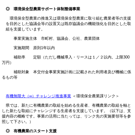
◎ 環境保全型農業サポート体制整備事業
環境保全型農業の推進又は環境保全型農業に取り組む農業者等の支援
を目的とした協議会等の設置又は既存協議会の機能強化を目的とした取
組を支援しています。
事業実施主体 市町村、協議会、公社、農業団体
実施期間 原則1年以内
補助率 定額（ただし機械導入・リースは１／２以内。上限300
万円）
補助対象 本交付金事業実施計画に記載された利用者及び機械に係
るもの等
有機無限大（∞）チャレンジ推進事業
＜環境保全農業課リンク＞
県では、新たに有機農業の取組を始める生産者、有機農業の取組を軸と
した新たな取組にチャレンジする生産者を支援しています。（以下は、支
援内容の概略です。事業の活用に当たっては、リンク先の実施要領等を参
照して下さい。）
◎ 有機農業のスタート支援