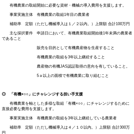
有機農業の取組開始に必要な資材・機械の導入費用を支援します。
事業実施主体 有機農業の取組1年目の農業者
補助率 定額（ただし機械導入は１／２以内。）上限額 合計100万円
主な採択要件 申請日において、有機農業取組開始後1年未満の農業者
であること
販売を目的として有機農産物を生産すること
有機農業の取組を3年以上継続すること
農産物の有機JAS認証取得の意向を有していること。
5ａ以上の面積で有機農業に取り組むこと
◎ 「有機×○○」にチャレンジする担い手支援
有機農業を軸とした多様な取組「有機×○○」にチャレンジするために
直接必要な費用を支援します。
事業実施主体 有機農業の取組を3年以上継続している農業者
補助率 定額（ただし機械導入は４／１０以内。）上限額 合計300万
円