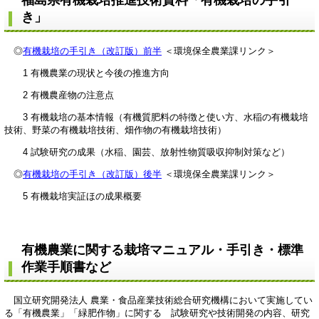
福島県有機栽培推進技術資料「有機栽培の手引
き」
◎
有機栽培の手引き（改訂版）前半
＜環境保全農業課リンク＞
1 有機農業の現状と今後の推進方向
2 有機農産物の注意点
3 有機栽培の基本情報（有機質肥料の特徴と使い方、水稲の有機栽培
技術、野菜の有機栽培技術、畑作物の有機栽培技術）
4 試験研究の成果（水稲、園芸、放射性物質吸収抑制対策など）
◎
有機栽培の手引き（改訂版）後半
＜環境保全農業課リンク＞
5 有機栽培実証ほの成果概要
有機農業に関する栽培マニュアル・手引き・標準
作業手順書など
国立研究開発法人 農業・食品産業技術総合研究機構において実施してい
る「有機農業」「緑肥作物」に関する 試験研究や技術開発の内容、研究