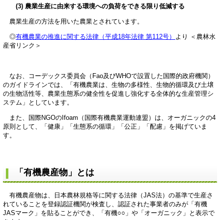
(3) 農業生産に由来する環境への負荷をできる限り低減する
農業生産の方法を用いた農業とされています。
◎
有機農業の推進に関する法律（平成18年法律 第112号）
より ＜農林水
産省リンク＞
なお、コーデックス委員会（Fao及びWHOで設置した国際的政府機関）
のガイドラインでは、「有機農業は、生物の多様性、生物的循環及び土壌
の生物活性等、農業生態系の健全性を促進し強化する全体的な生産管理シ
ステム」としています。
また、国際NGOのIfoam（国際有機農業運動連盟）は、オーガニックの4
原則として、「健康」「生態系の循環」「公正」「配慮」を掲げていま
す。
「有機農産物」とは
有機農産物は、日本農林規格等に関する法律（JAS法）の基準で生産さ
れていることを登録認証機関が検査し、認証された事業者のみが「有機
JASマーク」を貼ることができ、「有機○○」や「オーガニック」と表示で