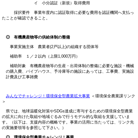
イ 小分認証（新規）取得費用
採択要件 事業年度内に認証取得に必要な費用を認証機関へ支払っ
たことが確認できること。
◎ 有機農産物等の供給体制の整備
事業実施主体 農業者(2戸以上)の組織する団体等
補助率 １／２以内（上限1,000万円）
補助対象 有機農産物等の生産・出荷体制の整備に必要な施設・機械
の購入費、パイプハウス、予冷庫等の施設にあっては、工事費、実施設
計費及び工事雑費
みんなでチャレンジ！環境保全型農業拡大事業
＜環境保全農業課リンク
＞
県では、地球温暖化対策やSDGs達成に寄与するための環境保全型農業
の拡大に向けた取組や地域ぐるみで行うモデル的な取組を支援していま
す。（以下は、支援内容の概略です。事業の活用に当たっては、リンク先
の実施要領等を参照して下さい。）
◎ 環境保全型農業チャレンジ！事業