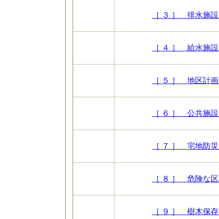
［ ３ ］ 排水施設 
［ ４ ］ 給水施設 
［ ５ ］ 地区計画
［ ６ ］ 公共施設
［ ７ ］ 宅地防災 
［ ８ ］ 危険な区域
［ ９ ］ 樹木保存