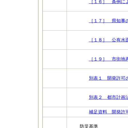
［１６］ 条例による
［１７］ 県知事の同
［１８］ 公有水面の
［１９］ 市街地再
別表１ 開発許可の
別表２ 都市計画法
補足資料 開発許可
防災基準