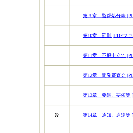
第９章 監督処分等 [PD
第10章 罰則 [PDFファ
第11章 不服申立て [P
第12章 開発審査会 [P
第13章 要綱、要領等 [P
改
第14章 通知、通達等 [