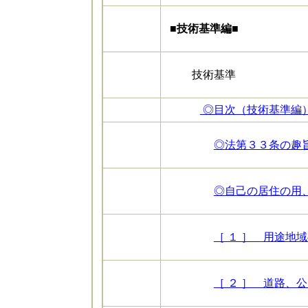
■技術基準編■
技術基準
◎目次（技術基準編） [
◎法第３３条の趣旨 
◎自己の居住の用、
［ １ ］ 用途地域へ
［ ２ ］ 道路、公