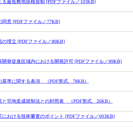
最低敷地規模規制 [PDFファイル／103KB]
意 [PDFファイル／77KB]
埋立 [PDFファイル／80KB]
開発促進区域内における開発許可 [PDFファイル／89KB]
基準に関する条項 （PDF形式、78KB）
と宅地造成規制法との対照表 （PDF形式、26KB）
における技術審査のポイント [PDFファイル／693KB]