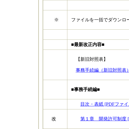
※
ファイルを一括でダウンロ
■最新改正内容■
【新旧対照表】
事務手続編（新旧対照表） [
■事務手続編■
目次・表紙 [PDFファイル
改
第１章 開発許可制度 [P