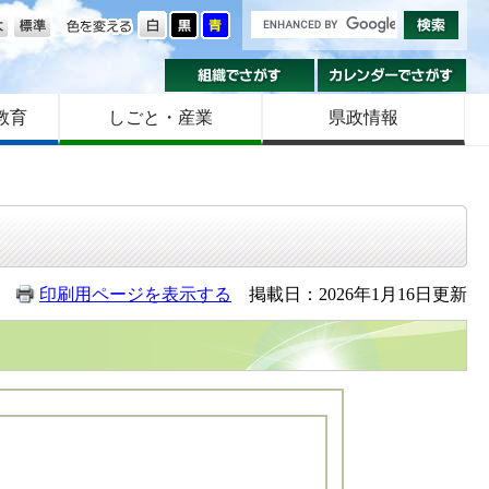
の大きさ
色を変える
組織でさがす
カ
教育
しごと・産業
県政情報
印刷用ページを表示する
掲載日：2026年1月16日更新