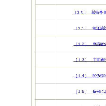
［１０］ 緩衝帯 [P
［１１］ 輸送施設の
［１２］ 申請者の資
［１３］ 工事施行者
［１４］ 関係権利者
［１５］ 条例によ