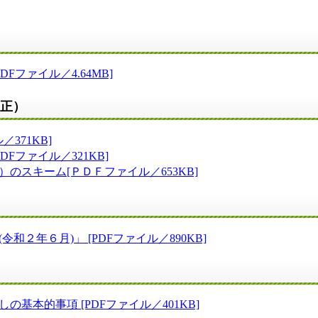
）
ファイル／4.64MB]
改正）
371KB]
ファイル／321KB]
スキーム[ＰＤＦファイル／653KB]
年６月)」 [PDFファイル／890KB]
本的事項 [PDFファイル／401KB]