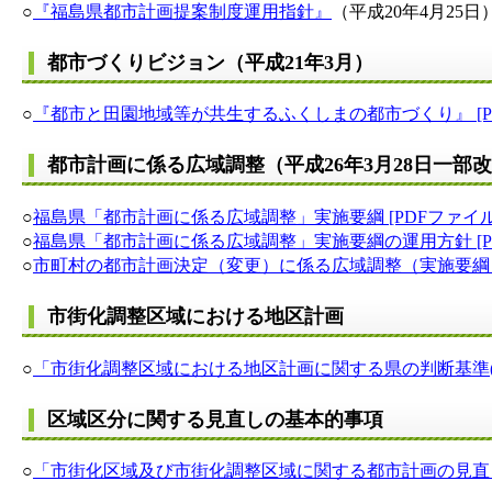
○
『福島県都市計画提案制度運用指針』
（平成20年4月25日
都市づくりビジョン（平成21年3月）
○
『都市と田園地域等が共生するふくしまの都市づくり』 [PDF
都市計画に係る広域調整（平成26年3月28日一部
○
福島県「都市計画に係る広域調整」実施要綱 [PDFファイル／
○
福島県「都市計画に係る広域調整」実施要綱の運用方針 [PDF
○
市町村の都市計画決定（変更）に係る広域調整（実施要綱）の
市街化調整区域における地区計画
○
「市街化調整区域における地区計画に関する県の判断基準(令和２
区域区分に関する見直しの基本的事項
○
「市街化区域及び市街化調整区域に関する都市計画の見直しの基