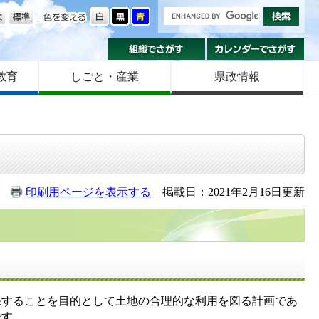
の大きさ
色を変える
組織でさがす
カ
教育
しごと・産業
県政情報
印刷用ページを表示する
掲載日：2021年2月16日更新
保することを目的として土地の合理的な利用を図る計画であ
です。