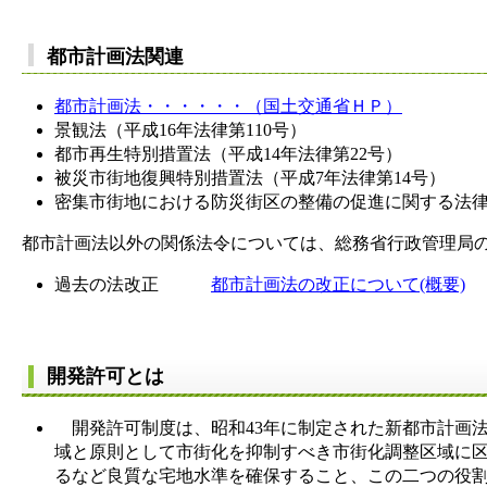
都市計画法関連
都市計画法・・・・・・（国土交通省ＨＰ）
景観法（平成16年法律第110号）
都市再生特別措置法（平成14年法律第22号）
被災市街地復興特別措置法（平成7年法律第14号）
密集市街地における防災街区の整備の促進に関する法律
都市計画法以外の関係法令については、総務省行政管理局
過去の法改正
都市計画法の改正について(概要)
【
開発許可とは
開発許可制度は、昭和43年に制定された新都市計画
域と原則として市街化を抑制すべき市街化調整区域に
るなど良質な宅地水準を確保すること、この二つの役