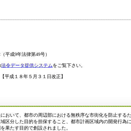
（平成9年法律第49号）
の
法令データ提供システム
をご覧下さい。
平成１８年５月３１日改正】
法において、都市の周辺部における無秩序な市街化を防止する
区域区分した目的を担保すること、都市計画区域内の開発行為
割を果たす目的で創設されました。