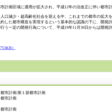
都市計画区域に適用が拡大され、平成12年の法改正に伴い都市
な人口減少・超高齢化社会を迎える中、これまでの都市の拡大
集約した都市構造を実現するという基本的な認識の下に、開発
行う一定の開発行為について、平成19年11月30日からは開
53KB）
章都市計画/第１節都市計画
章都市計画
章都市計画