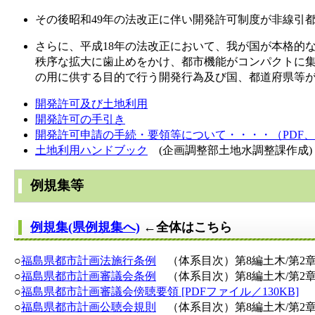
その後昭和49年の法改正に伴い開発許可制度が非線引
さらに、平成18年の法改正において、我が国が本格的
秩序な拡大に歯止めをかけ、都市機能がコンパクトに
の用に供する目的で行う開発行為及び国、都道府県等が
開発許可及び土地利用
開発許可の手引き
開発許可申請の手続・要領等について・・・・（PDF、7
土地利用ハンドブック
(企画調整部土地水調整課作成)
例規集等
例規集(県例規集へ)
←全体はこちら
○
福島県都市計画法施行条例
（体系目次）第8編土木/第2
○
福島県都市計画審議会条例
（体系目次）第8編土木/第2
○
福島県都市計画審議会傍聴要領 [PDFファイル／130KB]
○
福島県都市計画公聴会規則
（体系目次）第8編土木/第2