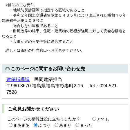
○補助の主な要件
・地域防災計画等で指定する区域であること
・令和２年国土交通省告示第１４３５号により改正された昭和４６年
建設省告示第１０９号に
適合しない屋根であること
・耐風改修の結果、住宅・建築物の屋根が強風に対して安全な構造と
なること
・市町が定める要件等に適合すること
詳しくは市町の担当窓口へお問合せください。
このページに関するお問い合わせ先
建築指導課
民間建築担当
〒960-8670 福島県福島市杉妻町2-16 Tel：024-521-
7528
ご意見お聞かせください
このページの情報は役に立ちましたか？
とても
まあまあ
ふつう
あまり
まった