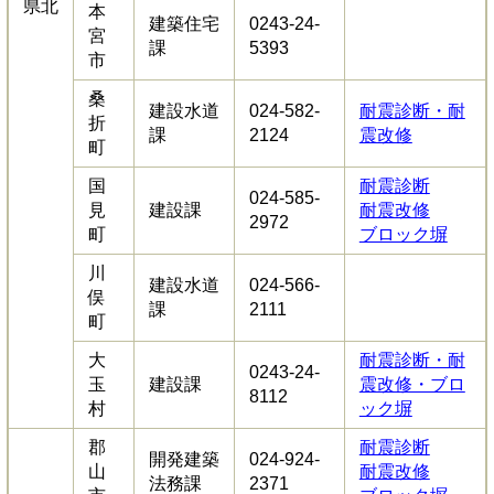
県北
本
建築住宅
0243-24-
宮
課
5393
市
桑
建設水道
024-582-
耐震診断・耐
折
課
2124
震改修
町
国
耐震診断
024-585-
見
建設課
耐震改修
2972
町
ブロック塀
川
建設水道
024-566-
俣
課
2111
町
大
耐震診断・耐
0243-24-
玉
建設課
震改修・ブロ
8112
村
ック塀
郡
耐震診断
開発建築
024-924-
山
耐震改修
法務課
2371