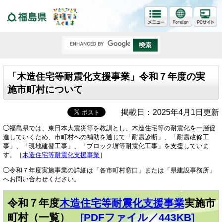
福島県
「木造住宅等耐震化支援事業」令和７年度の実
施市町村について
掲載日：2025年4月1日更新
◯福島県では、東日本大震災等を教訓とし、木造住宅等の耐震化を一層促
進していくため、市町村への補助を通じて「耐震診断」、「耐震改修工
事」、「現地建替工事」、「ブロック塀等耐震化工事」を支援していま
す。［
木造住宅等耐震化支援事業
］
◯令和７年度実施事業の詳細は「各市町村窓口」または「県建設事務所」
へお問い合わせください。
令和７年度
木造住宅等耐震化支援事業
実施市
町村（一覧）
[PDFファイル／443KB]