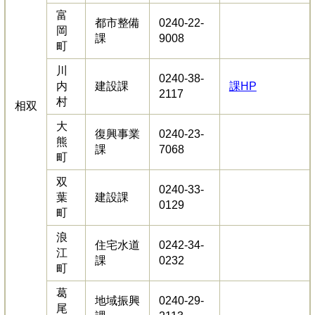
富
都市整備
0240-22-
岡
課
9008
町
川
0240-38-
内
建設課
課HP
2117
村
相双
大
復興事業
0240-23-
熊
課
7068
町
双
0240-33-
葉
建設課
0129
町
浪
住宅水道
0242-34-
江
課
0232
町
葛
地域振興
0240-29-
尾