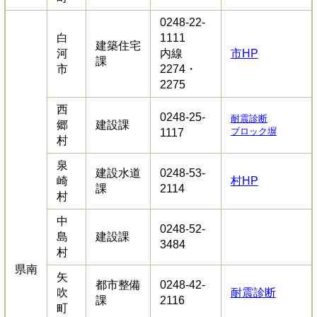
0248-22-
白
1111
建築住宅
河
内線
市HP
課
市
2274・
2275
西
0248-25-
耐震診断
郷
建設課
ブロック塀
1117
村
泉
建設水道
0248-53-
崎
村HP
課
2114
村
中
0248-52-
島
建設課
3484
村
県南
矢
都市整備
0248-42-
吹
耐震診断
課
2116
町