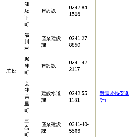
津
0242-84-
坂
建設課
1506
下
町
湯
産業建設
0241-27-
川
課
8850
村
柳
0241-42-
津
建設課
2117
若松
町
会
津
建設水道
0242-55-
耐震改修促進
美
課
1181
計画
里
町
三
産業建設
0241-48-
島
課
5566
町