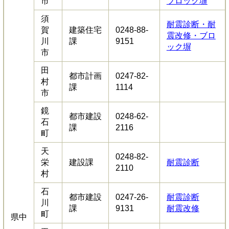
市
ブロック塀
須
耐震診断・耐
賀
建築住宅
0248-88-
震改修・ブロ
川
課
9151
ック塀
市
田
都市計画
0247-82-
村
課
1114
市
鏡
都市建設
0248-62-
石
課
2116
町
天
0248-82-
栄
建設課
耐震診断
2110
村
石
都市建設
0247-26-
耐震診断
川
課
9131
耐震改修
町
県中