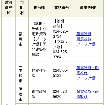
建設
市
事務
町
担当課
電話番号
事業等HP
所
村
【診断・
【診断・
改修】
改修】住
024-525-
福
宅政策課
耐震診断
3734
島
【ブロッ
耐震改修
【ブロッ
市
ク塀】開
ブロック塀
ク塀】
発建築指
024-525-
導課
3764
二
耐震診断・耐
本
建築住宅
0243-55-
震改修
松
課
5133
ブロック塀
市
伊
都市政策
024-573-
耐震診断・耐
達
課
5620
震改修
市