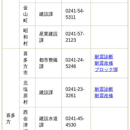
金
0241-54-
山
建設課
5311
町
昭
産業建設
0241-57-
和
課
2123
村
喜
耐震診断
多
都市整備
0241-24-
耐震改修
方
課
5246
ブロック塀
市
北
塩
0241-23-
耐震診断
建設課
原
3261
耐震改修
村
西
喜多
会
建設水道
0241-45-
方
津
課
4530