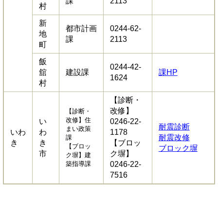
課
2113
村
新
都市計画
0244-62-
地
課
2113
町
飯
0244-42-
舘
建設課
課HP
1624
村
【診断・
改修】
【診断・
改修】住
い
0246-22-
耐震診断
まい政策
いわ
わ
1178
耐震改修
課
き
き
【ブロッ
【ブロッ
ブロック塀
市
ク塀】
ク塀】建
築指導課
0246-22-
7516