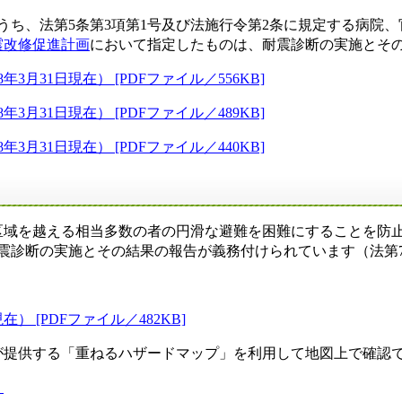
のうち、法第5条第3項第1号及び法施行令第2条に規定する病院
震改修促進計画
において指定したものは、耐震診断の実施とそ
31日現在） [PDFファイル／556KB]
31日現在） [PDFファイル／489KB]
31日現在） [PDFファイル／440KB]
域を越える相当多数の者の円滑な避難を困難にすることを防止
耐震診断の実施とその結果の報告が義務付けられています（法
 [PDFファイル／482KB]
提供する「重ねるハザードマップ」を利用して地図上で確認
）