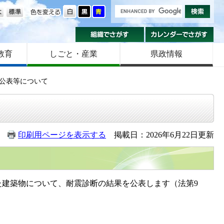
の大きさ
色を変える
組織でさがす
カ
教育
しごと・産業
県政情報
公表等について
印刷用ページを表示する
掲載日：2026年6月22日更新
た建築物について、耐震診断の結果を公表します（法第9