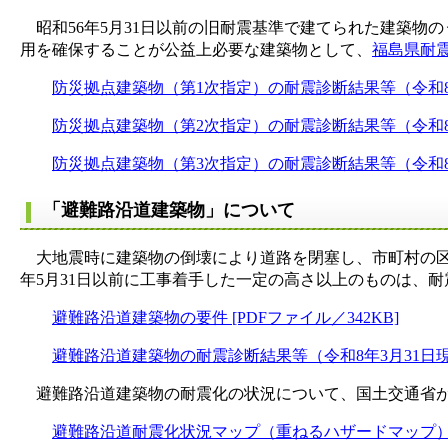
昭和56年5月31日以前の旧耐震基準で建てられた建築物
用を確保することが公益上必要な建築物として、
福島県耐
防災拠点建築物（第1次指定）の耐震診断結果等（令和8年3月
防災拠点建築物（第2次指定）の耐震診断結果等（令和8年3月
防災拠点建築物（第3次指定）の耐震診断結果等（令和8年3月
「避難路沿道建築物」について
大地震時に建築物の倒壊により道路を閉塞し、市町村の区
年5月31日以前に工事着手した一定の高さ以上のものは、
避難路沿道建築物の要件 [PDFファイル／342KB]
避難路沿道建築物の耐震診断結果等（令和8年3月31日現在）
避難路沿道建築物の耐震化の状況について、国土交通省が
避難路沿道耐震化状況マップ（重ねるハザードマップ