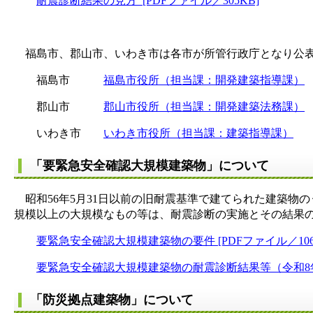
耐震診断結果の見方 [PDFファイル／305KB]
福島市、郡山市、いわき市は各市が所管行政庁となり公表
福島市
福島市役所（担当課：開発建築指導課）
郡山市
郡山市役所（担当課：開発建築法務課）
いわき市
いわき市役所（担当課：建築指導課）
「要緊急安全確認大規模建築物」について
昭和56年5月31日以前の旧耐震基準で建てられた建築物
規模以上の大規模なもの等は、耐震診断の実施とその結果の
要緊急安全確認大規模建築物の要件 [PDFファイル／106
要緊急安全確認大規模建築物の耐震診断結果等（令和8年3月
「防災拠点建築物」について