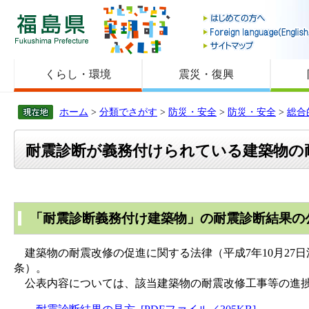
福島県
くらし・環境
震災・復興
ホーム
>
分類でさがす
>
防災・安全
>
防災・安全
>
総合
耐震診断が義務付けられている建築物の
「耐震診断義務付け建築物」の耐震診断結果の
建築物の耐震改修の促進に関する法律（平成7年10月27
条）。
公表内容については、該当建築物の耐震改修工事等の進捗