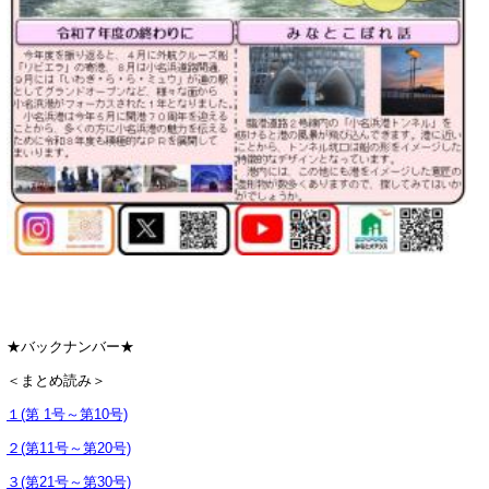
★バックナンバー★
＜まとめ読み＞
１(第 1号～第10号)
２(第11号～第20号)
３(第21号～第30号)