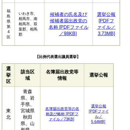
福
いわき市、
候補者の氏名及び
選挙公報
島
相馬市、南
候補者届出政党の
[PDFフ
県
相馬市、双
第
名称 [PDFファイル
ァイル／
葉郡、相馬
4
／98KB]
3.73MB]
郡
区
【比例代表選出議員選挙】
選
該当区
名簿届出政党等
挙
選挙公報
域
情報
区
青森
県、岩
手県、
選挙公報
名簿届出政党等の名
東
宮城県
[PDFファイ
称及び略称 [PDFフ
ル／
北
秋田
ァイル／73KB]
5.64MB]
県、山
形県、