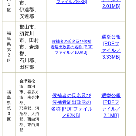
ファイル／85KB]
市、
1
2.01MB]
伊達郡、
区
安達郡
郡山市、
福
須賀川
選挙公報
島
市、田村
候補者の氏名及び候補
[PDFフ
県
市、岩瀬
者届出政党の名称 [PDF
第
ァイル／
ファイル／100KB]
郡、
2
3.33MB]
石川郡、
区
田村郡
会津若松
市、白河
福
市、喜多方
候補者の氏名及び
選挙公報
島
市、南会津
候補者届出政党の
[PDFフ
県
郡、
第
耶麻郡、河
名称 [PDFファイル
ァイル／
3
沼郡、大沼
／92KB]
2.1MB]
区
郡、西白河
郡、東白川
郡