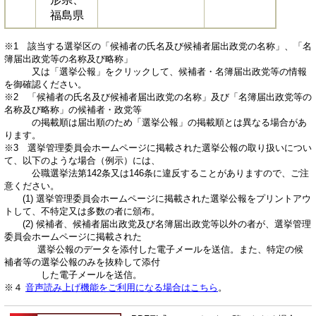
福島県
※1 該当する選挙区の「候補者の氏名及び候補者届出政党の名称」、「名
簿届出政党等の名称及び略称」
又は「選挙公報」をクリックして、候補者・名簿届出政党等の情報
を御確認ください。
※2 「候補者の氏名及び候補者届出政党の名称」及び「名簿届出政党等の
名称及び略称」の候補者・政党等
の掲載順は届出順のため「選挙公報」の掲載順とは異なる場合があ
ります。
※3 選挙管理委員会ホームページに掲載された選挙公報の取り扱いについ
て、以下のような場合（例示）には、
公職選挙法第142条又は146条に違反することがありますので、ご注
意ください。
(1) 選挙管理委員会ホームページに掲載された選挙公報をプリントアウ
トして、不特定又は多数の者に頒布。
(2) 候補者、候補者届出政党及び名簿届出政党等以外の者が、選挙管理
委員会ホームページに掲載された
選挙公報のデータを添付した電子メールを送信。また、特定の候
補者等の選挙公報のみを抜粋して添付
した電子メールを送信。
※４
音声読み上げ機能をご利用になる場合はこちら
。