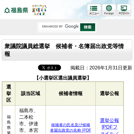
福島県
衆議院議員総選挙 候補者・名簿届出政党等情
報
掲載日：2026年1月31日更新
【小選挙区選出議員選挙】
選
挙
該当区域
候補者情報
選挙公報
区
福島市、
福
二本松
選挙公報
島
市、伊達
候補者の氏名及び候補
[PDFフ
県
市、本宮
者届出政党の名称 [PDF
第
ァイル／