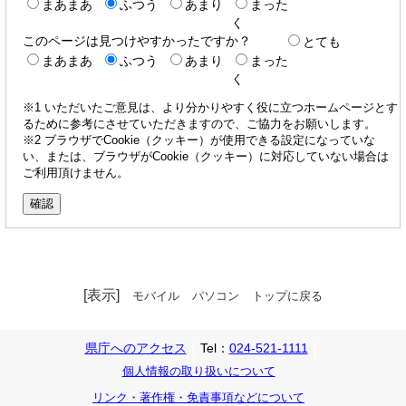
まあまあ
ふつう
あまり
まった
く
このページは見つけやすかったですか？
とても
まあまあ
ふつう
あまり
まった
く
※1 いただいたご意見は、より分かりやすく役に立つホームページとす
るために参考にさせていただきますので、ご協力をお願いします。
※2 ブラウザでCookie（クッキー）が使用できる設定になっていな
い、または、ブラウザがCookie（クッキー）に対応していない場合は
ご利用頂けません。
[表示]
モバイル
パソコン
トップに戻る
県庁へのアクセス
Tel：
024-521-1111
個人情報の取り扱いについて
リンク・著作権・免責事項などについて