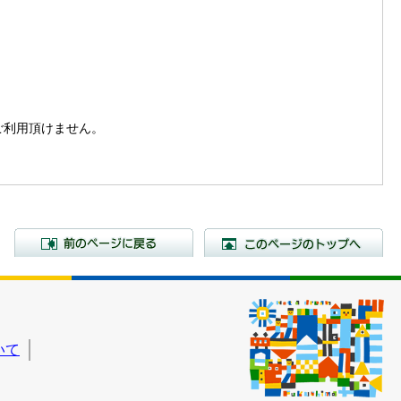
。
はご利用頂けません。
前のページに戻る
こ
いて