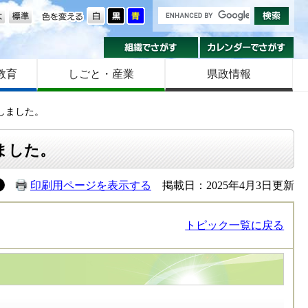
の大きさ
色を変える
組織でさがす
カ
教育
しごと・産業
県政情報
しました。
ました。
印刷用ページを表示する
掲載日：2025年4月3日更新
トピック一覧に戻る