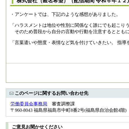
株式会社（匿名希望）（配信期間 令和６年１２
・アンケートでは、下記のような感想がありました。
「ハラスメントは地位や性別に関係なく誰にでも起こり
そのため普段から自分の言動や行動を注意するとともに
「言葉遣いや態度・表情など気を付けていきたい。 指導
このページに関するお問い合わせ先
労働委員会事務局
審査調整課
〒960-8043 福島県福島市中町8番2号(福島県自治会館4階) Tel：
ご意見お聞かせください