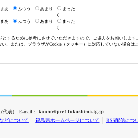
まあ
ふつう
あまり
まった
く
まあ
ふつう
あまり
まった
く
ージとするために参考にさせていただきますので、ご協力をお願いします
いない、または、ブラウザがCookie（クッキー）に対応していない場合
(代表) E-mail：
などについて
福島県ホームページについて
RSS配信につ