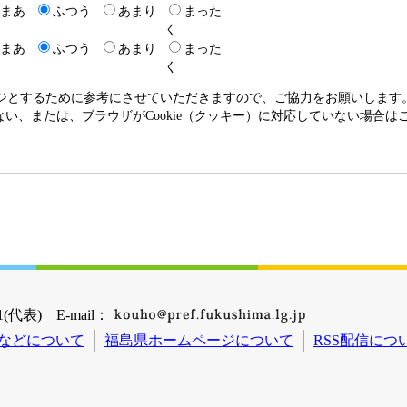
まあ
ふつう
あまり
まった
く
まあ
ふつう
あまり
まった
く
ージとするために参考にさせていただきますので、ご協力をお願いします
いない、または、ブラウザがCookie（クッキー）に対応していない場合
(代表) E-mail：
などについて
福島県ホームページについて
RSS配信につ