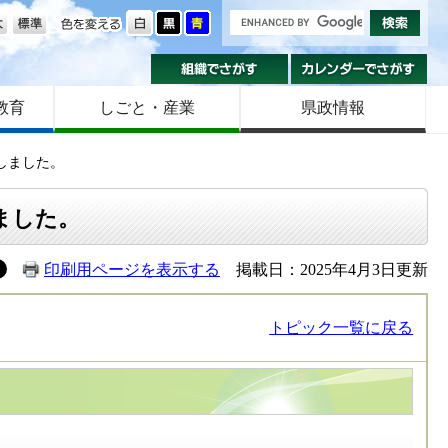
の大きさ
色を変える
組織でさがす
カ
教育
しごと・産業
県政情報
しました。
ました。
印刷用ページを表示する
掲載日：2025年4月3日更新
トピック一覧に戻る