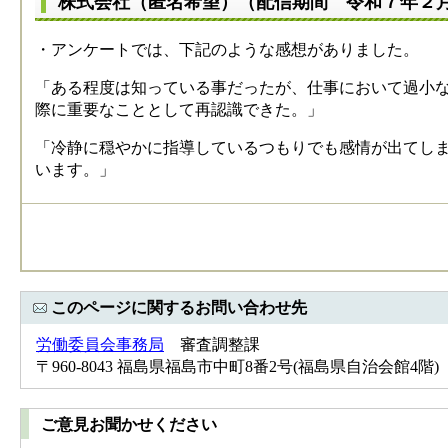
株式会社（匿名希望）（配信期間 令和７年２
・アンケートでは、下記のような感想がありました。
「ある程度は知っている事だったが、仕事において過小
際に重要なこととして再認識できた。」
「冷静に穏やかに指導しているつもりでも感情が出てし
います。」
このページに関するお問い合わせ先
労働委員会事務局
審査調整課
〒960-8043 福島県福島市中町8番2号(福島県自治会館4階) Tel：
ご意見お聞かせください