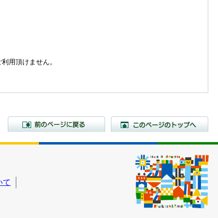
。
はご利用頂けません。
前のページに戻る
こ
いて