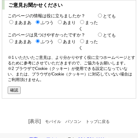
ご意見お聞かせください
このページの情報は役に立ちましたか？
とても
まあまあ
ふつう
あまり
まった
く
このページは見つけやすかったですか？
とても
まあまあ
ふつう
あまり
まった
く
※1 いただいたご意見は、より分かりやすく役に立つホームページとす
るために参考にさせていただきますので、ご協力をお願いします。
※2 ブラウザでCookie（クッキー）が使用できる設定になっていな
い、または、ブラウザがCookie（クッキー）に対応していない場合は
ご利用頂けません。
[表示]
モバイル
パソコン
トップに戻る