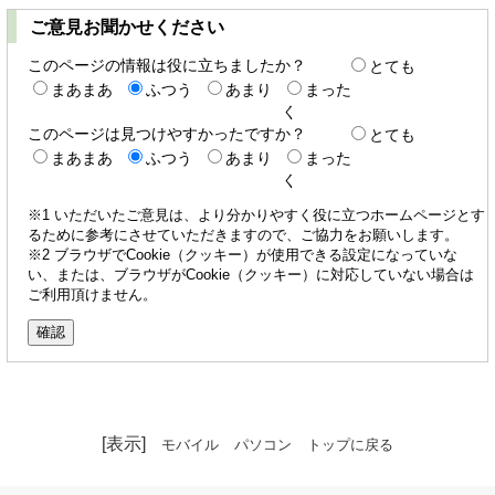
ご意見お聞かせください
このページの情報は役に立ちましたか？
とても
まあまあ
ふつう
あまり
まった
く
このページは見つけやすかったですか？
とても
まあまあ
ふつう
あまり
まった
く
※1 いただいたご意見は、より分かりやすく役に立つホームページとす
るために参考にさせていただきますので、ご協力をお願いします。
※2 ブラウザでCookie（クッキー）が使用できる設定になっていな
い、または、ブラウザがCookie（クッキー）に対応していない場合は
ご利用頂けません。
[表示]
モバイル
パソコン
トップに戻る