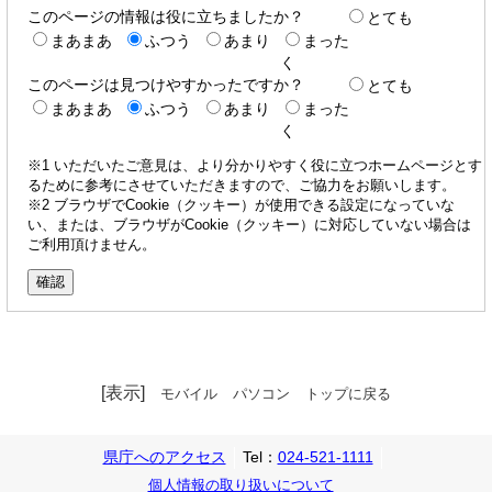
このページの情報は役に立ちましたか？
とても
まあまあ
ふつう
あまり
まった
く
このページは見つけやすかったですか？
とても
まあまあ
ふつう
あまり
まった
く
※1 いただいたご意見は、より分かりやすく役に立つホームページとす
るために参考にさせていただきますので、ご協力をお願いします。
※2 ブラウザでCookie（クッキー）が使用できる設定になっていな
い、または、ブラウザがCookie（クッキー）に対応していない場合は
ご利用頂けません。
[表示]
モバイル
パソコン
トップに戻る
県庁へのアクセス
Tel：
024-521-1111
個人情報の取り扱いについて