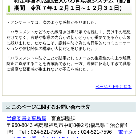
特定非営利活動法人いわき環境システム（配信
期間 令和７年１２月１日～１２月３１日）
・アンケートでは、次のような感想がありました。
「ハラスメントかどうかの線引きは専門家でも難しく、受け手の感想
だけでなく、言動や指導の内容が適切かどうかが重要である点が印象
に残りました。だからこそ、誤解を防ぐ為にも日常的なコミュニケー
ションや信頼関係の構築が大切だと感じました。」
「ハラスメントを防ぐことが結果としてチームの生産性の向上や離職
防止に直結することを再確認できた。一方、過剰に反応しすぎて職場
に過度な緊張感が生まれないか不安を感じた。」
ページの上部に戻る
このページに関するお問い合わせ先
労働委員会事務局
審査調整課
〒960-8043 福島県福島市中町8番2号(福島県自治会館4
階) Tel：024-521-7594 Fax：024-521-7596
電子メ