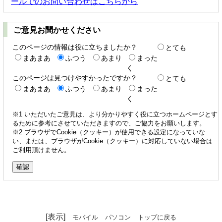
ールでのお問い合わせはこちらから
ご意見お聞かせください
このページの情報は役に立ちましたか？
とても
まあまあ
ふつう
あまり
まった
く
このページは見つけやすかったですか？
とても
まあまあ
ふつう
あまり
まった
く
※1 いただいたご意見は、より分かりやすく役に立つホームページとす
るために参考にさせていただきますので、ご協力をお願いします。
※2 ブラウザでCookie（クッキー）が使用できる設定になっていな
い、または、ブラウザがCookie（クッキー）に対応していない場合は
ご利用頂けません。
[表示]
モバイル
パソコン
トップに戻る