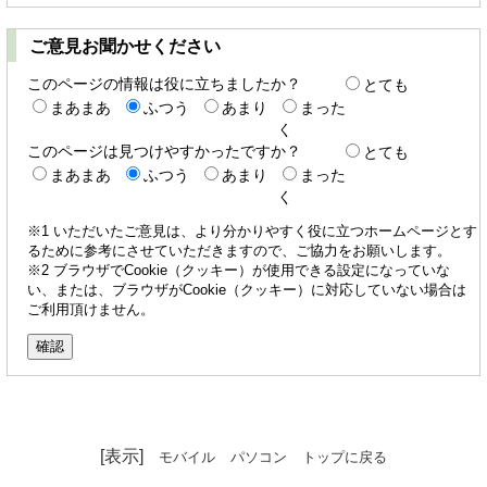
ご意見お聞かせください
このページの情報は役に立ちましたか？
とても
まあまあ
ふつう
あまり
まった
く
このページは見つけやすかったですか？
とても
まあまあ
ふつう
あまり
まった
く
※1 いただいたご意見は、より分かりやすく役に立つホームページとす
るために参考にさせていただきますので、ご協力をお願いします。
※2 ブラウザでCookie（クッキー）が使用できる設定になっていな
い、または、ブラウザがCookie（クッキー）に対応していない場合は
ご利用頂けません。
[表示]
モバイル
パソコン
トップに戻る