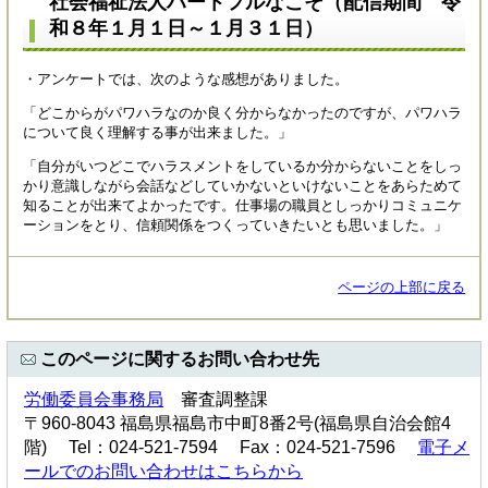
社会福祉法人ハートフルなこそ（配信期間 令
和８年１月１日～１月３１日）
・アンケートでは、次のような感想がありました。
「どこからがパワハラなのか良く分からなかったのですが、パワハラ
について良く理解する事が出来ました。」
「自分がいつどこでハラスメントをしているか分からないことをしっ
かり意識しながら会話などしていかないといけないことをあらためて
知ることが出来てよかったです。仕事場の職員としっかりコミュニケ
ーションをとり、信頼関係をつくっていきたいとも思いました。」
ページの上部に戻る
このページに関するお問い合わせ先
労働委員会事務局
審査調整課
〒960-8043 福島県福島市中町8番2号(福島県自治会館4
階) Tel：024-521-7594 Fax：024-521-7596
電子メ
ールでのお問い合わせはこちらから