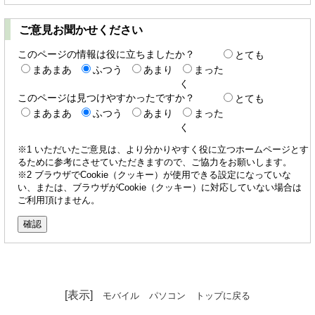
ご意見お聞かせください
このページの情報は役に立ちましたか？
とても
まあまあ
ふつう
あまり
まった
く
このページは見つけやすかったですか？
とても
まあまあ
ふつう
あまり
まった
く
※1 いただいたご意見は、より分かりやすく役に立つホームページとす
るために参考にさせていただきますので、ご協力をお願いします。
※2 ブラウザでCookie（クッキー）が使用できる設定になっていな
い、または、ブラウザがCookie（クッキー）に対応していない場合は
ご利用頂けません。
[表示]
モバイル
パソコン
トップに戻る