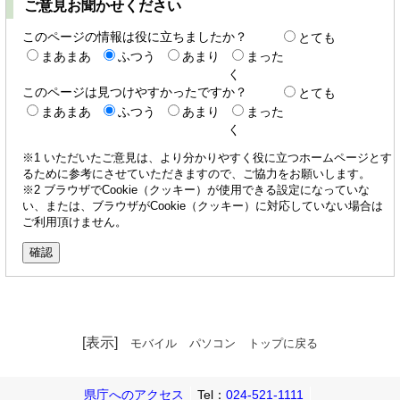
ご意見お聞かせください
このページの情報は役に立ちましたか？
とても
まあまあ
ふつう
あまり
まった
く
このページは見つけやすかったですか？
とても
まあまあ
ふつう
あまり
まった
く
※1 いただいたご意見は、より分かりやすく役に立つホームページとす
るために参考にさせていただきますので、ご協力をお願いします。
※2 ブラウザでCookie（クッキー）が使用できる設定になっていな
い、または、ブラウザがCookie（クッキー）に対応していない場合は
ご利用頂けません。
[表示]
モバイル
パソコン
トップに戻る
県庁へのアクセス
Tel：
024-521-1111