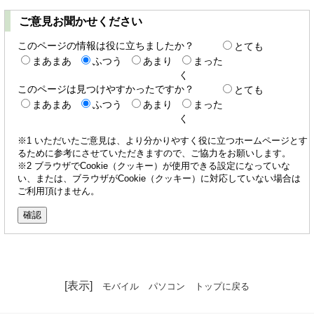
ご意見お聞かせください
このページの情報は役に立ちましたか？
とても
まあまあ
ふつう
あまり
まった
く
このページは見つけやすかったですか？
とても
まあまあ
ふつう
あまり
まった
く
※1 いただいたご意見は、より分かりやすく役に立つホームページとす
るために参考にさせていただきますので、ご協力をお願いします。
※2 ブラウザでCookie（クッキー）が使用できる設定になっていな
い、または、ブラウザがCookie（クッキー）に対応していない場合は
ご利用頂けません。
[表示]
モバイル
パソコン
トップに戻る