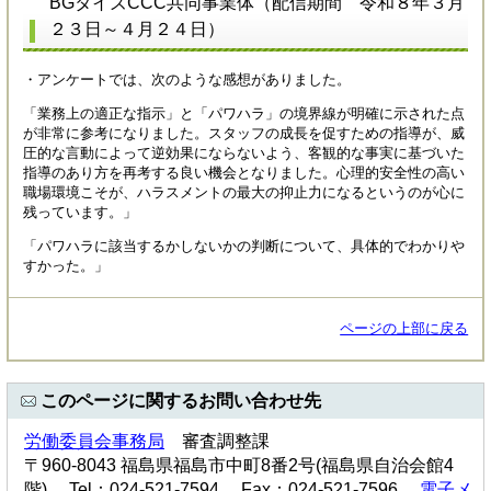
BGタイズCCC共同事業体（配信期間 令和８年３月
２３日～４月２４日）
・アンケートでは、次のような感想がありました。
「業務上の適正な指示」と「パワハラ」の境界線が明確に示された点
が非常に参考になりました。スタッフの成長を促すための指導が、威
圧的な言動によって逆効果にならないよう、客観的な事実に基づいた
指導のあり方を再考する良い機会となりました。心理的安全性の高い
職場環境こそが、ハラスメントの最大の抑止力になるというのが心に
残っています。」
「パワハラに該当するかしないかの判断について、具体的でわかりや
すかった。」
ページの上部に戻る
このページに関するお問い合わせ先
労働委員会事務局
審査調整課
〒960-8043 福島県福島市中町8番2号(福島県自治会館4
階) Tel：024-521-7594 Fax：024-521-7596
電子メ