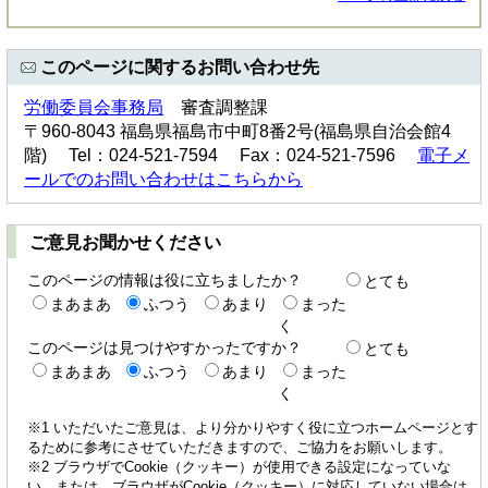
このページに関するお問い合わせ先
労働委員会事務局
審査調整課
〒960-8043 福島県福島市中町8番2号(福島県自治会館4
階) Tel：024-521-7594 Fax：024-521-7596
電子メ
ールでのお問い合わせはこちらから
ご意見お聞かせください
このページの情報は役に立ちましたか？
とても
まあまあ
ふつう
あまり
まった
く
このページは見つけやすかったですか？
とても
まあまあ
ふつう
あまり
まった
く
※1 いただいたご意見は、より分かりやすく役に立つホームページとす
るために参考にさせていただきますので、ご協力をお願いします。
※2 ブラウザでCookie（クッキー）が使用できる設定になっていな
い、または、ブラウザがCookie（クッキー）に対応していない場合は