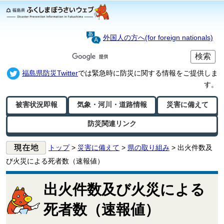
外国人の方へ(for foreign nationals)
福島県防災Twitter
では緊急時に防災に関する情報をご提供しま
す。
被害状況即報
気象・河川・
道路情報
災害に備えて
防災関連リンク
トップ
>
災害に備えて
>
県の取り組み
>
出火件数及
び火災による死者数（速報値）
出火件数及び火災による
死者数（速報値）