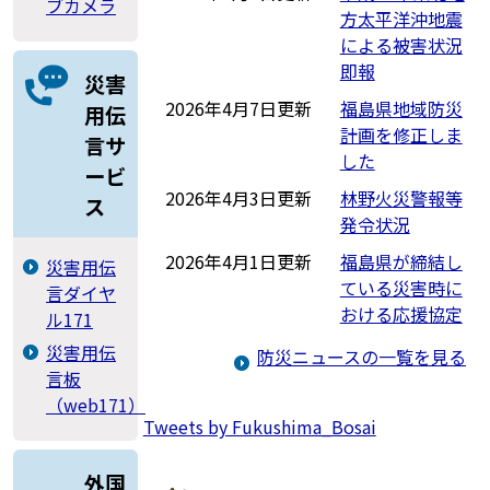
ブカメラ
方太平洋沖地震
による被害状況
即報
災害
2026年4月7日更新
福島県地域防災
用伝
計画を修正しま
言サ
した
ービ
2026年4月3日更新
林野火災警報等
ス
発令状況
2026年4月1日更新
福島県が締結し
災害用伝
ている災害時に
言ダイヤ
おける応援協定
ル171
災害用伝
防災ニュースの一覧を見る
言板
（web171）
Tweets by Fukushima_Bosai
外国