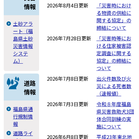
2026年8月4日更新
「災害時におけ
情報
る物資の供給に
関する協定」の
土砂アラ
締結について
ート（福
2026年7月28日更新
「災害時等にお
島県土砂
ける住家被害認
災害情報
定調査に関する
システ
協定」の締結に
ム）
ついて
2026年7月8日更新
出火件数及び火
道路
災による死者数
情報
（速報値）
2026年7月3日更新
令和８年度福島
福島県通
県災害救助犬3団
行規制情
体合同訓練の実
報
施について
道路ライ
2026年6月8日更新
平成23年東北地