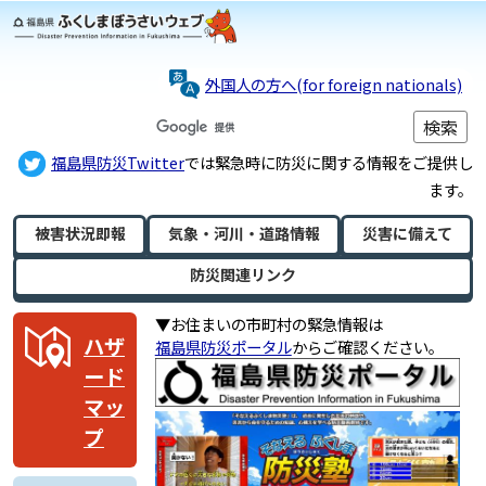
外国人の方へ(for foreign nationals)
福島県防災Twitter
では緊急時に防災に関する情報をご提供し
ます。
被害状況即報
気象・河川・
道路情報
災害に備えて
防災関連リンク
▼お住まいの市町村の緊急情報は
ハザ
福島県防災ポータル
からご確認ください。
ード
マッ
プ