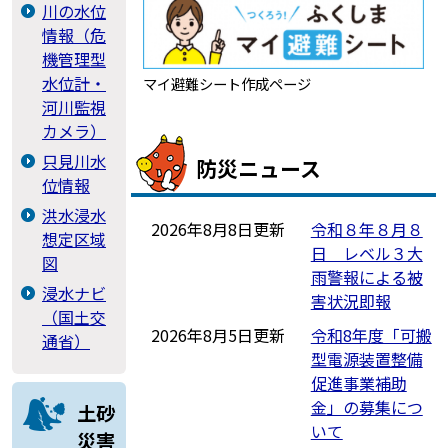
川の水位
情報（危
機管理型
水位計・
マイ避難シート作成ページ
河川監視
カメラ）
只見川水
防災ニュース
位情報
洪水浸水
2026年8月8日更新
令和８年８月８
想定区域
日 レベル３大
図
雨警報による被
浸水ナビ
害状況即報
（国土交
2026年8月5日更新
令和8年度「可搬
通省）
型電源装置整備
促進事業補助
金」の募集につ
土砂
いて
災害