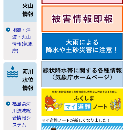
火山
情報
地震・津
波・火山
情報(気象
庁)
河川
水位
情報
福島県河
川流域総
合情報シ
マイ避難ノートが新しくなりました！
ステム