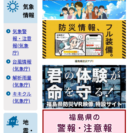
気象
情報
気象警
報・注意
報(気象
庁)
台風情報
(気象庁)
解析雨量
(気象庁)
キキクル
(気象庁)
地
震・