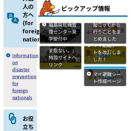
人の
ピックアップ情報
災害に対する
方へ
備えや災害が
(for
福島県危機管
起こってから
foreign
理センター見
行うことをま
「これまでの
学受付中
とめました
nationals)
大丈夫が、い
マイ避難ノー
ま危ない。」
トを改訂しま
Information
特設サイトへ
した！
on
リンク
disaster
マイ避難シー
prevention
ト作成ページ
for
foreign
nationals
お役
立ち