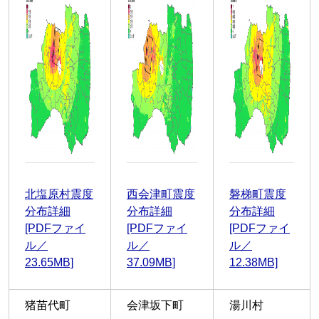
北塩原村震度
西会津町震度
磐梯町震度
分布詳細
分布詳細
分布詳細
[PDFファイ
[PDFファイ
[PDFファイ
ル／
ル／
ル／
23.65MB]
37.09MB]
12.38MB]
猪苗代町
会津坂下町
湯川村