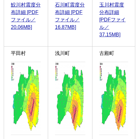
鮫川村震度分
石川町震度分
玉川村震度
布詳細 [PDF
布詳細 [PDF
分布詳細
ファイル／
ファイル／
[PDFファイ
20.06MB]
16.87MB]
ル／
37.15MB]
平田村
浅川町
古殿町