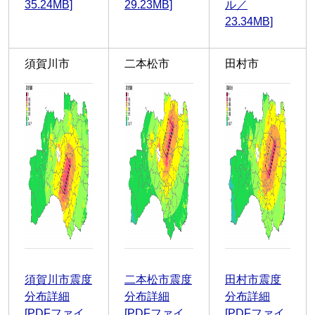
35.24MB]
29.23MB]
ル／
23.34MB]
須賀川市
二本松市
田村市
須賀川市震度
二本松市震度
田村市震度
分布詳細
分布詳細
分布詳細
[PDFファイ
[PDFファイ
[PDFファイ