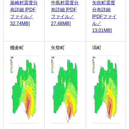
泉崎村震度分
中島村震度分
矢吹町震度
布詳細 [PDF
布詳細 [PDF
分布詳細
ファイル／
ファイル／
[PDFファイ
32.74MB]
27.48MB]
ル／
13.01MB]
棚倉町
矢祭町
塙町