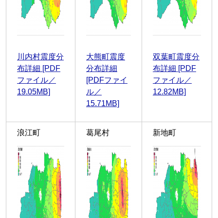
川内村震度分
大熊町震度
双葉町震度分
布詳細 [PDF
分布詳細
布詳細 [PDF
ファイル／
[PDFファイ
ファイル／
19.05MB]
ル／
12.82MB]
15.71MB]
浪江町
葛尾村
新地町