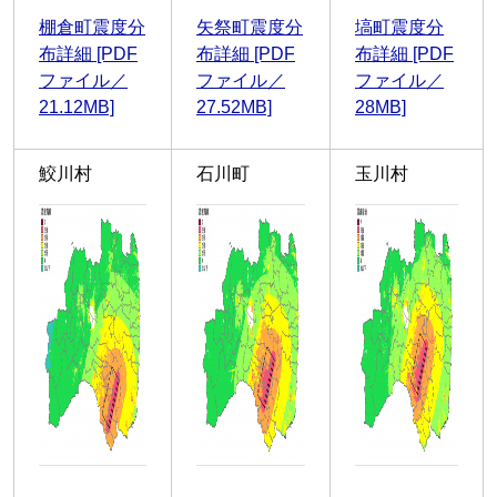
棚倉町震度分
矢祭町震度分
塙町震度分
布詳細 [PDF
布詳細 [PDF
布詳細 [PDF
ファイル／
ファイル／
ファイル／
21.12MB]
27.52MB]
28MB]
鮫川村
石川町
玉川村