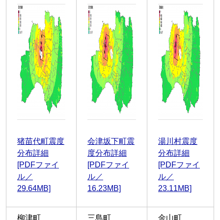
猪苗代町震度
会津坂下町震
湯川村震度
分布詳細
度分布詳細
分布詳細
[PDFファイ
[PDFファイ
[PDFファイ
ル／
ル／
ル／
29.64MB]
16.23MB]
23.11MB]
柳津町
三島町
金山町