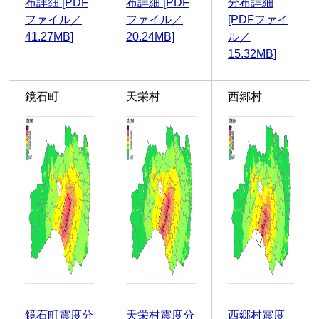
布詳細 [PDF
布詳細 [PDF
分布詳細
ファイル／
ファイル／
[PDFファイ
41.27MB]
20.24MB]
ル／
15.32MB]
鏡石町
天栄村
西郷村
鏡石町震度分
天栄村震度分
西郷村震度