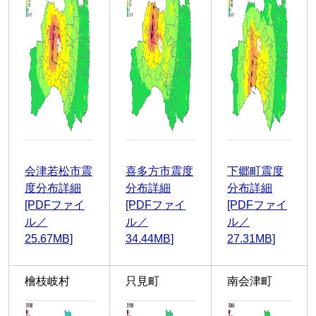
会津若松市震
喜多方市震度
下郷町震度
度分布詳細
分布詳細
分布詳細
[PDFファイ
[PDFファイ
[PDFファイ
ル／
ル／
ル／
25.67MB]
34.44MB]
27.31MB]
檜枝岐村
只見町
南会津町