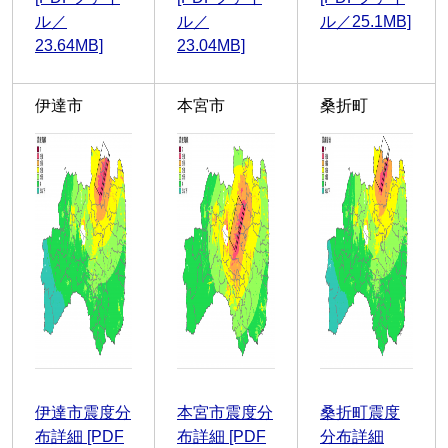
ル／
ル／
ル／25.1MB]
23.64MB]
23.04MB]
伊達市
本宮市
桑折町
伊達市震度分
本宮市震度分
桑折町震度
布詳細 [PDF
布詳細 [PDF
分布詳細