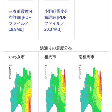
三春町震度分
小野町震度分
布詳細 [PDF
布詳細 [PDF
ファイル／
ファイル／
19.9MB]
20.37MB]
浜通りの震度分布
いわき市
相馬市
南相馬市