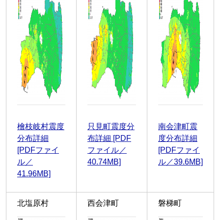
檜枝岐村震度
只見町震度分
南会津町震
分布詳細
布詳細 [PDF
度分布詳細
[PDFファイ
ファイル／
[PDFファイ
ル／
40.74MB]
ル／39.6MB]
41.96MB]
北塩原村
西会津町
磐梯町