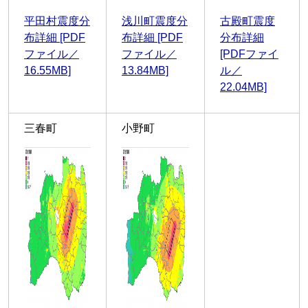
平田村震度分
浅川町震度分
古殿町震度
布詳細 [PDF
布詳細 [PDF
分布詳細
ファイル／
ファイル／
[PDFファイ
16.55MB]
13.84MB]
ル／
22.04MB]
三春町
小野町