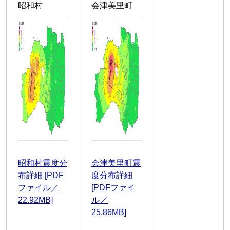
昭和村
会津美里町
昭和村震度分
会津美里町震
布詳細 [PDF
度分布詳細
ファイル／
[PDFファイ
22.92MB]
ル／
25.86MB]