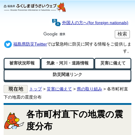
外国人の方へ(for foreign nationals)
福島県防災Twitter
では緊急時に防災に関する情報をご提供しま
す。
被害状況即報
気象・河川・
道路情報
災害に備えて
防災関連リンク
トップ
>
災害に備えて
>
県の取り組み
>
各市町村直
下の地震の震度分布
各市町村直下の地震の震
度分布