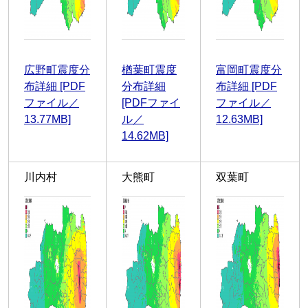
広野町震度分
楢葉町震度
富岡町震度分
布詳細 [PDF
分布詳細
布詳細 [PDF
ファイル／
[PDFファイ
ファイル／
13.77MB]
ル／
12.63MB]
14.62MB]
川内村
大熊町
双葉町