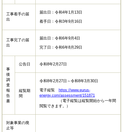
届出日：令和4年1月13日
工事着手の届
出
着手日：令和3年9月16日
届出日：令和6年9月4日
工事完了の届
出
完了日：令和6年8月29日
公告日
令和8年2月27日
事
後
調
令和8年2月27日～令和8年3月30日
査
電子縦覧
https://www.eurus-
報
縦覧期
energy.com/assessment/151871
告
間
（電子縦覧は縦覧開始から一年間
書
閲覧できます。）
対象事業の廃
止等