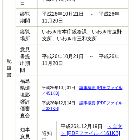
日
縦覧
平成26年10月21日 ～ 平成26年
期間
11月20日
縦覧
いわき市本庁総務課、いわき市遠野
場所
支所、いわき市三和支所
意見
書提
平成26年10月21日 ～ 平成26年
配
出期
11月20日
慮
間
書
福島
県環
平成26年10月31日
議事概要 [PDFファイル
／451KB]
境影
響評
平成26年12月14日
議事概要 [PDFファイル
価審
／321KB]
査会
平成26年12月19日
＜全文
知事
通知
＞ [PDFファイル／161KB]
意見