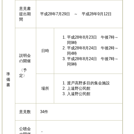
意見書
提出期
平成28年7月29日 ～ 平成28年9月12日
間
平成28年8月23日 午後7時～
同9時
平成28年8月24日 午後2時～
日時
同4時
説明会
平成28年8月24日 午後7時～
の開催
同9時
〈予
準
定〉
備
渡戸高野多目的集会施設
書
場所
上遠野公民館
入遠野公民館
意見数
34件
公聴会
-