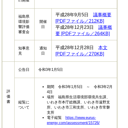
の開催
平成28年9月5日
議事概要
福島県
[PDFファイル／212KB]
環境影
開催
響評価
日
平成28年12月23日
議事概
審査会
要 [PDFファイル／264KB]
平成28年12月28日
本文
知事意
通知
見
日
[PDFファイル／270KB]
公告日
令和3年1月5日
期間 令和3年1月5日 ～ 令和3年2月
評
4日
価
場所 福島県生活環境部環境共生課、
書
縦覧に
いわき市本庁総務課、いわき市遠野支
ついて
所、いわき市三和支所、いわき市常磐
支所
電子縦覧
https://www.eurus-
energy.com/assessment/15726/