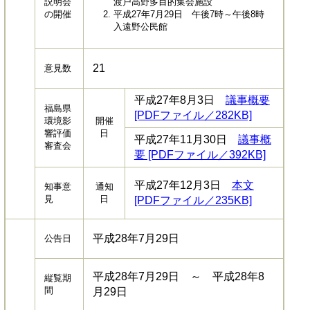
説明会
渡戸高野多目的集会施設
の開催
平成27年7月29日 午後7時～午後8時
入遠野公民館
21
意見数
平成27年8月3日
議事概要
福島県
[PDFファイル／282KB]
環境影
開催
響評価
日
平成27年11月30日
議事概
審査会
要 [PDFファイル／392KB]
平成27年12月3日
本文
知事意
通知
見
日
[PDFファイル／235KB]
平成28年7月29日
公告日
平成28年7月29日 ～ 平成28年8
縦覧期
間
月29日