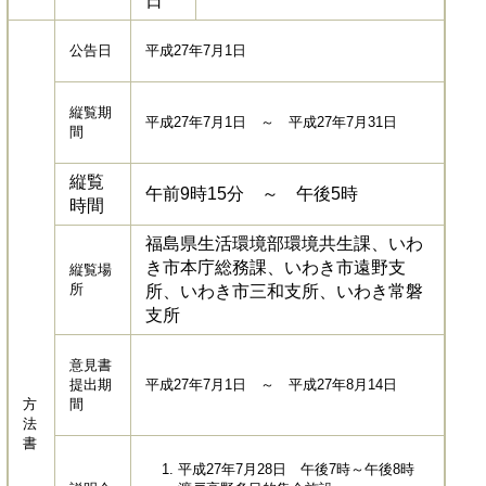
日
公告日
平成27年7月1日
縦覧期
平成27年7月1日 ～ 平成27年7月31日
間
縦覧
午前9時15分 ～ 午後5時
時間
福島県生活環境部環境共生課、いわ
き市本庁総務課、いわき市遠野支
縦覧場
所
所、いわき市三和支所、いわき常磐
支所
意見書
提出期
平成27年7月1日 ～ 平成27年8月14日
方
間
法
書
平成27年7月28日 午後7時～午後8時