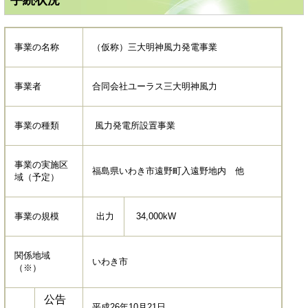
事業の名称
（仮称）三大明神風力発電事業
事業者
合同会社ユーラス三大明神風力
事業の種類
風力発電所設置事業
事業の実施区
福島県いわき市遠野町入遠野地内 他
域（予定）
事業の規模
出力
34,000kW
関係地域
いわき市
（※）
公告
平成26年10月21日