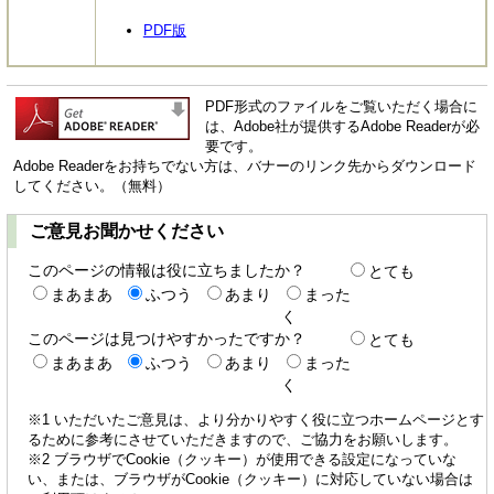
PDF版
PDF形式のファイルをご覧いただく場合に
は、Adobe社が提供するAdobe Readerが必
要です。
Adobe Readerをお持ちでない方は、バナーのリンク先からダウンロード
してください。（無料）
ご意見お聞かせください
このページの情報は役に立ちましたか？
とても
まあまあ
ふつう
あまり
まった
く
このページは見つけやすかったですか？
とても
まあまあ
ふつう
あまり
まった
く
※1 いただいたご意見は、より分かりやすく役に立つホームページとす
るために参考にさせていただきますので、ご協力をお願いします。
※2 ブラウザでCookie（クッキー）が使用できる設定になっていな
い、または、ブラウザがCookie（クッキー）に対応していない場合は