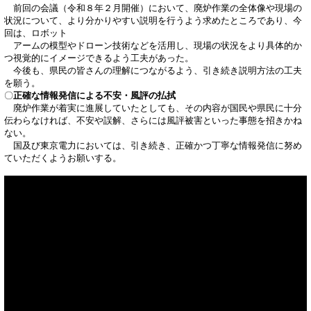
前回の会議（令和８年２月開催）において、廃炉作業の全体像や現場の
状況について、より分かりやすい説明を行うよう求めたところであり、今
回は、ロボット
アームの模型やドローン技術などを活用し、現場の状況をより具体的か
つ視覚的にイメージできるよう工夫があった。
今後も、県民の皆さんの理解につながるよう、引き続き説明方法の工夫
を願う。
〇
正確な情報発信による不安・風評の払拭
廃炉作業が着実に進展していたとしても、その内容が国民や県民に十分
伝わらなければ、不安や誤解、さらには風評被害といった事態を招きかね
ない。
国及び東京電力においては、引き続き、正確かつ丁寧な情報発信に努め
ていただくようお願いする。