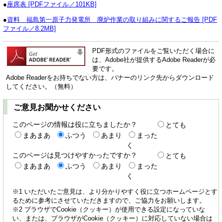
●
座席表 [PDFファイル／101KB]
●
資料 福島第一原子力発電所 廃炉作業の取り組みに関するご報告 [PDF
ファイル／8.2MB]
PDF形式のファイルをご覧いただく場合に
は、Adobe社が提供するAdobe Readerが必
要です。
Adobe Readerをお持ちでない方は、バナーのリンク先からダウンロード
してください。（無料）
ご意見お聞かせください
このページの情報は役に立ちましたか？
とても
まあまあ
ふつう
あまり
まった
く
このページは見つけやすかったですか？
とても
まあまあ
ふつう
あまり
まった
く
※1 いただいたご意見は、より分かりやすく役に立つホームページとす
るために参考にさせていただきますので、ご協力をお願いします。
※2 ブラウザでCookie（クッキー）が使用できる設定になっていな
い、または、ブラウザがCookie（クッキー）に対応していない場合は