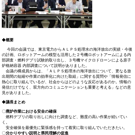
◆
概要
今回の会議では、東京電力からＡＬＰＳ処理水の海洋放出の実績・今後
の計画、ロボットアームの模型も活用した２号機ロボットアームによる内
部調査・燃料デブリ試験的取り出し、３号機マイクロドローンによる原子
炉格納容器 内部調査について説明がありました。
会議の構成員からは、「ＡＬＰＳ処理水の海洋放出について、更なる放
出期間の短縮や作業の効率化に向けた取組」に関する質問や「情報発信に
熱心に取り組んでいるが、社会からはどのような反応があるのか。情報の
発信だけでなく、双方向のコミュニケーションも重要と考える」などの意
見がありました。
◆
議長まとめ
〇
廃炉作業における安全の確保
燃料デブリの取り出しに向けた調査など、難度の高い作業が続いてい
く。
安全確保を最優先に緊張感を持って着実に取り組んでいただきたい。
〇
分かりやすい説明と県民理解の促進